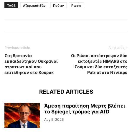
TAGS
Αζερμπαϊτζάν
Πούτιν
Ρωσία
Previous article
Next article
Στη Βρετανία
Οι Ρώσοι κατέστρεψαν δύο
εκπαιδεύτηκαν Ουκρανοί
εκτοξευτές HIMARS στο
στρατιωτικοί που
Σούμι και δύο εκτοξευτές
επιτέθηκαν στο Κουρσκ
Patriot στο Ντνίπρο
RELATED ARTICLES
Άμεση παραίτηση Mερτς βλέπει
το Spiegel, τρόμος για AfD
Αυγ 5, 2026