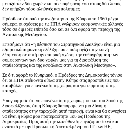
μεταξύ των δύο χωρών και οι επαφές ανάμεσα στους δύο λαούς
δεν υπήρξαν τόσο αληθινές και πολύτιμες.
Πρόσθεσε ότι από την ανεξαρτησία της Κύπρου το 1960 μέχρι
σήμερα, οι σχέσεις με τις ΗΠΑ γνώρισαν κοσμογονικές αλλαγές
τόσο σε διμερές επίπεδο όσο και σε ό,τι αφορά την περιοχή της
Ανατολικής Μεσογείου.
Επεσήμανε ότι «η θέσπιση του Στρατηγικού Διαλόγου είναι μια
εξαιρετικά σημαντική εξέλιξη που επισφραγίζει την κοινή
δέσμευση σε αυτή την εταιρική σχέση, την ευθυγράμμιση των
συμφερόντων των δύο χωρών μας για τη διασφάλιση της
σταθερότητας και της ασφάλειας στην Ανατολική Μεσόγειο».
Σε ό,τι αφορά το Κυπριακό, ο Πρόεδρος της Δημοκρατίας τόνισε
ότι οι ΗΠΑ στέκονται δίπλα στην Κύπρο στις προσπάθειες που
καταβάλλει για επανένωση της χώρας και για τερματισμό της
κατοχής.
Υπογράμμισε ότι «η επανένωση της χώρας μου και του λαού της,
διασφαλίζοντας ότι η Κύπρος θα παραμείνει μια δύναμη
σταθερότητας στην ταραχώδη αυτή περιοχή, είναι και θα συνεχίσει
να είναι η κύρια μου προτεραιότητα μου ως Προέδρου της
Δημοκρατίας. Προς αυτή την κατεύθυνση εργάζομαι στενά και
εντατικά με την Προσωπική Απεσταλμένη του ΓΓ των ΗΕ,