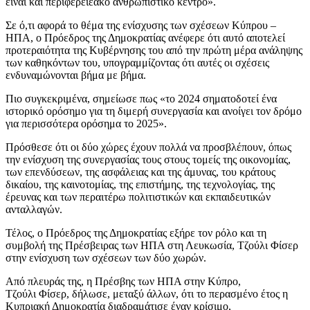
είναι και περιφερειεακό ανθρωπιστικό κέντρο».
Σε ό,τι αφορά το θέμα της ενίσχυσης των σχέσεων Κύπρου –
ΗΠΑ, ο Πρόεδρος της Δημοκρατίας ανέφερε ότι αυτό αποτελεί
προτεραιότητα της Κυβέρνησης του από την πρώτη μέρα ανάληψης
των καθηκόντων του, υπογραμμίζοντας ότι αυτές οι σχέσεις
ενδυναμώνονται βήμα με βήμα.
Πιο συγκεκριμένα, σημείωσε πως «το 2024 σηματοδοτεί ένα
ιστορικό ορόσημο για τη διμερή συνεργασία και ανοίγει τον δρόμο
για περισσότερα ορόσημα το 2025».
Πρόσθεσε ότι οι δύο χώρες έχουν πολλά να προσβλέπουν, όπως
την ενίσχυση της συνεργασίας τους στους τομείς της οικονομίας,
των επενδύσεων, της ασφάλειας και της άμυνας, του κράτους
δικαίου, της καινοτομίας, της επιστήμης, της τεχνολογίας, της
έρευνας και των περαιτέρω πολιτιστικών και εκπαιδευτικών
ανταλλαγών.
Τέλος, ο Πρόεδρος της Δημοκρατίας εξήρε τον ρόλο και τη
συμβολή της Πρέσβειρας των ΗΠΑ στη Λευκωσία, Τζούλι Φίσερ
στην ενίσχυση των σχέσεων των δύο χωρών.
Από πλευράς της, η Πρέσβης των ΗΠΑ στην Κύπρο,
Τζούλι Φίσερ, δήλωσε, μεταξύ άλλων, ότι το περασμένο έτος η
Κυπριακή Δημοκρατία διαδραμάτισε έναν κρίσιμο,