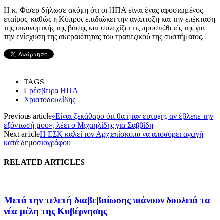
Η κ. Φίσερ δήλωσε ακόμη ότι οι ΗΠΑ είναι ένας αφοσιωμένος
εταίρος, καθώς η Κύπρος επιδιώκει την ανάπτυξη και την επέκταση
της οικονομικής της βάσης και συνεχίζει τις προσπάθειές της για
την ενίσχυση της ακεραιότητας του τραπεζικού της συστήματος.
TAGS
Πρέσβειρα ΗΠΑ
Χριστοδουλίδης
Previous article
«Eίναι ξεκάθαρο ότι θα ήταν ευτυχής αν έβλεπε την
εξόντωσή μου», λέει ο Μιχαηλίδης για Σαββίδη
Next article
Η ΕΣΚ καλεί τον Αρχιεπίσκοπο να αποσύρει αγωγή
κατά δημοσιογράφου
RELATED ARTICLES
Μετά την τελετή διαβεβαίωσης πιάνουν δουλειά τα
νέα μέλη της Κυβέρνησης