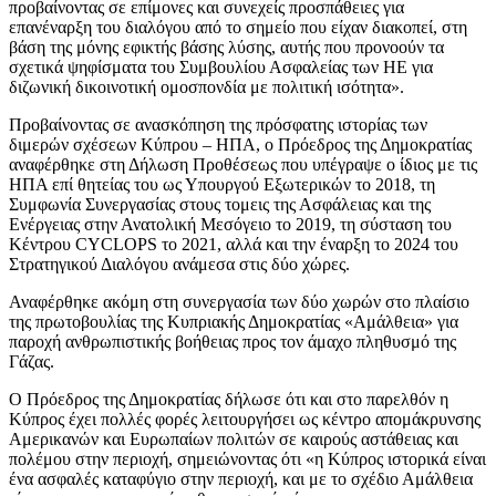
προβαίνοντας σε επίμονες και συνεχείς προσπάθειες για
επανέναρξη του διαλόγου από το σημείο που είχαν διακοπεί, στη
βάση της μόνης εφικτής βάσης λύσης, αυτής που προνοούν τα
σχετικά ψηφίσματα του Συμβουλίου Ασφαλείας των ΗΕ για
διζωνική δικοινοτική ομοσπονδία με πολιτική ισότητα».
Προβαίνοντας σε ανασκόπηση της πρόσφατης ιστορίας των
διμερών σχέσεων Κύπρου – ΗΠΑ, ο Πρόεδρος της Δημοκρατίας
αναφέρθηκε στη Δήλωση Προθέσεως που υπέγραψε ο ίδιος με τις
ΗΠΑ επί θητείας του ως Υπουργού Εξωτερικών το 2018, τη
Συμφωνία Συνεργασίας στους τομεις της Ασφάλειας και της
Ενέργειας στην Ανατολική Μεσόγειο το 2019, τη σύσταση του
Κέντρου CYCLOPS το 2021, αλλά και την έναρξη το 2024 του
Στρατηγικού Διαλόγου ανάμεσα στις δύο χώρες.
Αναφέρθηκε ακόμη στη συνεργασία των δύο χωρών στο πλαίσιο
της πρωτοβουλίας της Κυπριακής Δημοκρατίας «Αμάλθεια» για
παροχή ανθρωπιστικής βοήθειας προς τον άμαχο πληθυσμό της
Γάζας.
Ο Πρόεδρος της Δημοκρατίας δήλωσε ότι και στο παρελθόν η
Κύπρος έχει πολλές φορές λειτουργήσει ως κέντρο απομάκρυνσης
Αμερικανών και Ευρωπαίων πολιτών σε καιρούς αστάθειας και
πολέμου στην περιοχή, σημειώνοντας ότι «η Κύπρος ιστορικά είναι
ένα ασφαλές καταφύγιο στην περιοχή, και με το σχέδιο Αμάλθεια