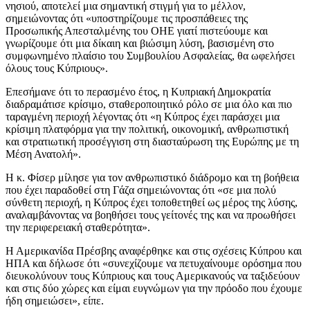
νησιού, αποτελεί μια σημαντική στιγμή για το μέλλον,
σημειώνοντας ότι «υποστηρίζουμε τις προσπάθειες της
Προσωπικής Απεσταλμένης του ΟΗΕ γιατί πιστεύουμε και
γνωρίζουμε ότι μια δίκαιη και βιώσιμη λύση, βασισμένη στο
συμφωνημένο πλαίσιο του Συμβουλίου Ασφαλείας, θα ωφελήσει
όλους τους Κύπριους».
Επεσήμανε ότι το περασμένο έτος, η Κυπριακή Δημοκρατία
διαδραμάτισε κρίσιμο, σταθεροποιητικό ρόλο σε μια όλο και πιο
ταραγμένη περιοχή λέγοντας ότι «η Κύπρος έχει παράσχει μια
κρίσιμη πλατφόρμα για την πολιτική, οικονομική, ανθρωπιστική
και στρατιωτική προσέγγιση στη διασταύρωση της Ευρώπης με τη
Μέση Ανατολή».
Η κ. Φίσερ μίλησε για τον ανθρωπιστικό διάδρομο και τη βοήθεια
που έχει παραδοθεί στη Γάζα σημειώνοντας ότι «σε μια πολύ
σύνθετη περιοχή, η Κύπρος έχει τοποθετηθεί ως μέρος της λύσης,
αναλαμβάνοντας να βοηθήσει τους γείτονές της και να προωθήσει
την περιφερειακή σταθερότητα».
Η Αμερικανίδα Πρέσβης αναφέρθηκε και στις σχέσεις Κύπρου και
ΗΠΑ και δήλωσε ότι «συνεχίζουμε να πετυχαίνουμε ορόσημα που
διευκολύνουν τους Κύπριους και τους Αμερικανούς να ταξιδεύουν
και στις δύο χώρες και είμαι ευγνώμων για την πρόοδο που έχουμε
ήδη σημειώσει», είπε.