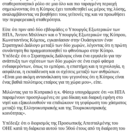
σταθεροποιητικό ρόλο σε μια όλο και πιο ταραγμένη περιοχή
σημειώνοντας ότι η Κύπρος έχει τοποθετηθεί ως μέρος της λύσης,
αναλαμβάνοντας να βοηθήσει τους γείτονές της και να προωθήσει
την περιφερειακή σταθερότητα.
Είπε ότι πριν από δύο εβδομάδες ο Υπουργός Εξωτερικών των
ΗΠΑ, Άντονι Μπλίνκεν και ο Υπουργός Εξωτερικών της Κύπρου,
Κωνσταντίνος Κόμπος, εγκαινίασαν στην Ουάσιγκτον έναν
Στρατηγικό Διάλογο μεταξύ των δύο χωρών, λέγοντας ότι η πρώτη
συνάντηση θα πραγματοποιηθεί το φθινόπωρο στην Κύπρο.
Υπέδειξε ότι ο Στρατηγικός Διάλογος είναι ένα εργαλείο για την
ανάπτυξη των σχέσεων των δύο χωρών σε ένα ευρύ φάσμα
ενδιαφερόντων, όπως το εμπόριο, η επιστήμη και η τεχνολογία, η
ασφάλεια, η εκπαίδευση και οι σχέσεις μεταξύ των ανθρώπων.
«Είναι μια ακόμη αντανάκλαση του γεγονότος ότι η Κύπρος είναι
ένας βαθιά πολύτιμος εταίρος για τη χώρα μου», είπε.
Μιλώντας για το Κυπριακό η κ. Φίσερ υπογράμμισε ότι «οι ΗΠΑ
παραμένουν προσηλωμένες σε μια δίκαιη και διαρκή ειρήνη στο
νησί και εξακολουθούν να επιδιώκουν τη γεφύρωση του χάσματος
μεταξύ της Ελληνοκυπριακής και της Τουρκοκυπριακής
κοινότητας».
Υπέδειξε ότι ο διορισμός της Προσωπικής Απεσταλμένης του
ΟΗΕ κατά τη διάρκεια αυτού του 50ού έτους από τη διαίρεση του