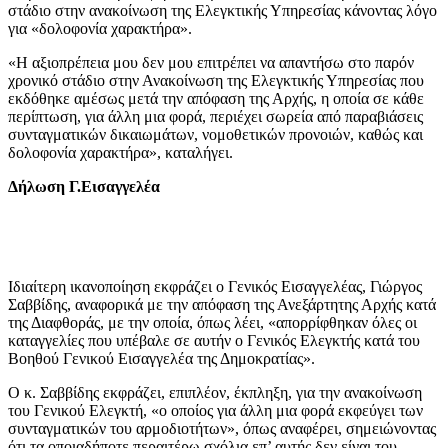
στάδιο στην ανακοίνωση της Ελεγκτικής Υπηρεσίας κάνοντας λόγο
για «δολοφονία χαρακτήρα».
«Η αξιοπρέπεια μου δεν μου επιτρέπει να απαντήσω στο παρόν
χρονικό στάδιο στην Ανακοίνωση της Ελεγκτικής Υπηρεσίας που
εκδόθηκε αμέσως μετά την απόφαση της Αρχής, η οποία σε κάθε
περίπτωση, για άλλη μια φορά, περιέχει σωρεία από παραβιάσεις
συνταγματικών δικαιωμάτων, νομοθετικών προνοιών, καθώς και
δολοφονία χαρακτήρα», καταλήγει.
Δήλωση Γ.Εισαγγελέα
Ιδιαίτερη ικανοποίηση εκφράζει ο Γενικός Εισαγγελέας, Γιώργος
Σαββίδης, αναφορικά με την απόφαση της Ανεξάρτητης Αρχής κατά
της Διαφθοράς, με την οποία, όπως λέει, «απορρίφθηκαν όλες οι
καταγγελίες που υπέβαλε σε αυτήν ο Γενικός Ελεγκτής κατά του
Βοηθού Γενικού Εισαγγελέα της Δημοκρατίας».
Ο κ. Σαββίδης εκφράζει, επιπλέον, έκπληξη, για την ανακοίνωση
του Γενικού Ελεγκτή, «ο οποίος για άλλη μια φορά εκφεύγει των
συνταγματικών του αρμοδιοτήτων», όπως αναφέρει, σημειώνοντας
ότι τα οποιαδήποτε περαιτέρω σχόλια επ’ αυτής δεν είναι του