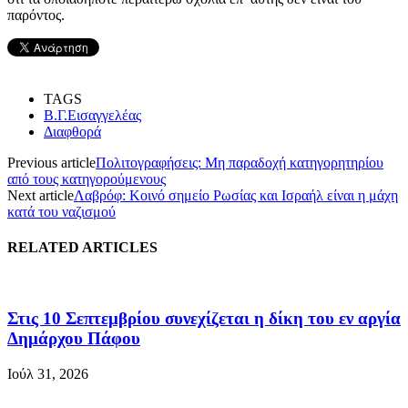
παρόντος.
TAGS
Β.Γ.Εισαγγελέας
Διαφθορά
Previous article
Πολιτογραφήσεις: Μη παραδοχή κατηγορητηρίου
από τους κατηγορούμενους
Next article
Λαβρόφ: Κοινό σημείο Ρωσίας και Ισραήλ είναι η μάχη
κατά του ναζισμού
RELATED ARTICLES
Στις 10 Σεπτεμβρίου συνεχίζεται η δίκη του εν αργία
Δημάρχου Πάφου
Ιούλ 31, 2026