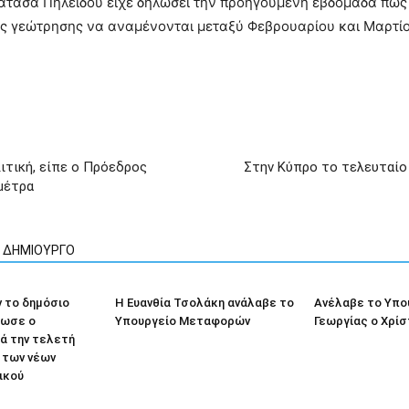
ατάσα Πηλείδου είχε δηλώσει την προηγούμενη εβδομάδα πως η
ής γεώτρησης να αναμένονται μεταξύ Φεβρουαρίου και Μαρτίο
ιτική, είπε ο Πρόεδρος
Στην Κύπρο το τελευταίο
μέτρα
Ν ΔΗΜΙΟΥΡΓΟ
 το δημόσιο
Η Ευανθία Τσολάκη ανάλαβε το
Ανέλαβε το Υπο
λωσε ο
Υπουργείο Μεταφορών
Γεωργίας ο Χρί
ά την τελετή
 των νέων
ικού