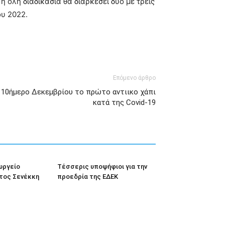
 όλη διαδικασία θα διαρκέσει δύο με τρεις
υ 2022.
Επόμενο άρθρο
 10ήμερο Δεκεμβρίου το πρώτο αντιικο χάπι
κατά της Covid-19
υργείο
Tέσσερις υποψήφιοι για την
στος Σενέκκη
προεδρία της ΕΔΕΚ