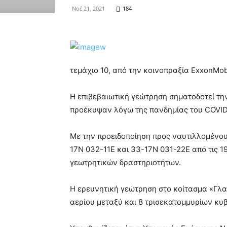
Νοέ 21, 2021
184
τεμάχιο 10, από την κοινοπραξία ExxonMobi
Η επιβεβαιωτική γεώτρηση σηματοδοτεί τη
προέκυψαν λόγω της πανδημίας του COVID
Με την προειδοποίηση προς ναυτιλλομένου
17N 032-11E και 33-17N 031-22E από τις 1
γεωτρητικών δραστηριοτήτων.
Η ερευνητική γεώτρηση στο κοίτασμα «Γλα
αερίου μεταξύ και 8 τρισεκατομμυρίων κυ