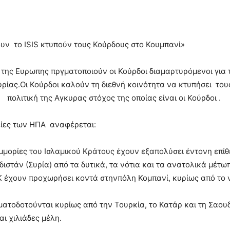
ουν το ISIS κτυπούν τους Κούρδους στο Κουμπανί»
ς της Ευρωπης πργματοποιούν οι Κούρδοι διαμαρτυρόμενοι για
ρίας.Οι Κούρδοι καλούν τη διεθνή κοινότητα να κτυπήσει τους
πολιτική της Αγκυρας στόχος της οποίας είναι οι Κούρδοι .
βείες των ΗΠΑ αναφέρεται:
μμορίες του Ισλαμικού Κράτους έχουν εξαπολύσει έντονη επί
διστάν (Συρία) από τα δυτικά, τα νότια και τα ανατολικά μέ
ΙΚ έχουν προχωρήσει κοντά στηνπόλη Κομπανί, κυρίως από το 
ματοδοτούνται κυρίως από την Τουρκία, το Κατάρ και τη Σαου
ι χιλιάδες μέλη.