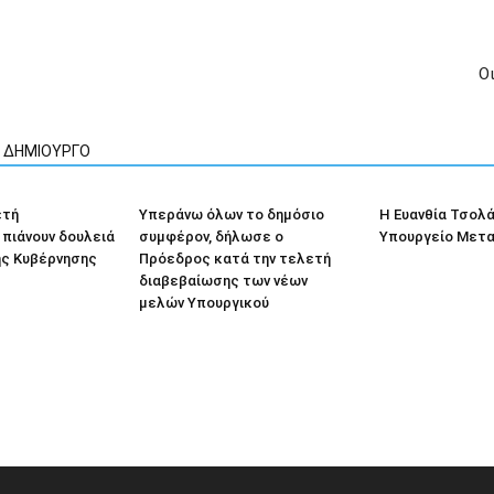
Ο
Ν ΔΗΜΙΟΥΡΓΟ
ετή
Υπεράνω όλων το δημόσιο
Η Ευανθία Τσολ
πιάνουν δουλειά
συμφέρον, δήλωσε ο
Υπουργείο Μετ
ης Κυβέρνησης
Πρόεδρος κατά την τελετή
διαβεβαίωσης των νέων
μελών Υπουργικού