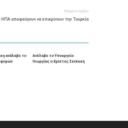
Επόμενο άρθρο
ι ΗΠΑ αποφεύγουν να επικρίνουν την Τουρκία
άκη ανάλαβε το
Ανέλαβε το Υπουργείο
αφορών
Γεωργίας ο Χρίστος Σενέκκη