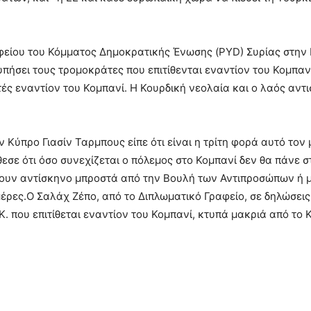
ίου του Κόμματος Δημοκρατικής Ένωσης (PYD) Συρίας στην Κύ
πήσει τους τρομοκράτες που επιτίθενται εναντίον του Κομπαν
τές εναντίον του Κομπανί. Η Κουρδική νεολαία και ο λαός αντι
ν Κύπρο Γιασίν Ταρμπους είπε ότι είναι η τρίτη φορά αυτό το
εσε ότι όσο συνεχίζεται ο πόλεμος στο Κομπανί δεν θα πάνε σ
σουν αντίσκηνο μπροστά από την Βουλή των Αντιπροσώπων ή 
ρες.Ο Σαλάχ Ζέπο, από το Διπλωματικό Γραφείο, σε δηλώσεις τ
.Κ. που επιτίθεται εναντίον του Κομπανί, κτυπά μακριά από το 