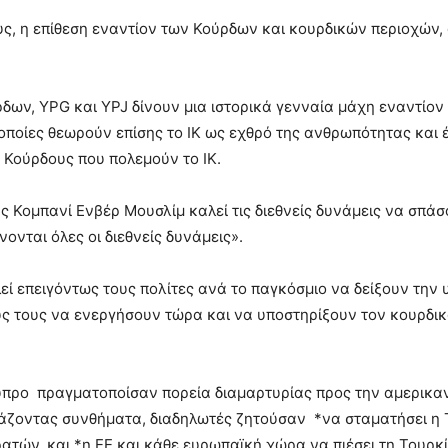
ους, η επίθεση εναντίον των Κούρδων και κουρδικών περιοχών
δων, YPG και YPJ δίνουν μια ιστορικά γενναία μάχη εναντίον
ι οποίες θεωρούν επίσης το ΙΚ ως εχθρό της ανθρωπότητας και
 Κούρδους που πολεμούν το ΙΚ.
Κομπανί Ενβέρ Μουσλίμ καλεί τις διεθνείς δυνάμεις να σπάσου
ονται όλες οι διεθνείς δυνάμεις».
ί επειγόντως τους πολίτες ανά το παγκόσμιο να δείξουν την 
ύς τους να ενεργήσουν τώρα και να υποστηρίξουν τον κουρδι
ύπρο πραγματοποίσαν πορεία διαμαρτυρίας προς την αμερικαν
άζοντας συνθήματα, διαδηλωτές ζητούσαν *να σταματήσει η Τ
ατών, και *η ΕΕ και κάθε ευρωπαϊκή χώρα να πιέσει τη Τουρκ