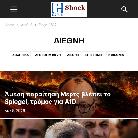
Home
Διεθνή
Page 1612
ΔΙΕΘΝΉ
ΑΘΛΗΤΙΚΆ
ΑΡΘΡΟΓΡΑΦΟΎΝ
ΔΙΕΘΝΉ
ΕΠΙΣΤΉΜΗ
ΚΟΙΝΩΝΊΑ
ΟΙΚΟΝΟΜΊΑ
ΠΑΡΑΠΟΛΙΤΙΚΆ
ΠΟΛΙΤΙΚΉ
ΠΟΛΙΤΙΣΜΌΣ
ΠΡΩΤΟΣΈΛΙΔΟ
Άμεση παραίτηση Mερτς βλέπει το
Spiegel, τρόμος για AfD
Αυγ 5, 2026