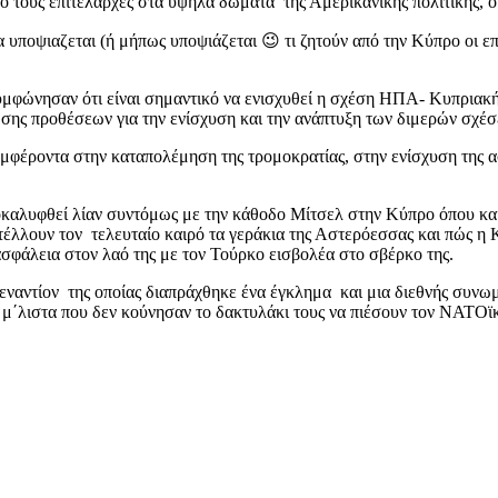
πό τους επιτελάρχες στα υψηλά δώματα της Αμερικανικής πολιτικής,
α υποψιαζεται (ή μήπως υποψιάζεται 😉 τι ζητούν από την Κύπρο οι 
φώνησαν ότι είναι σημαντικό να ενισχυθεί η σχέση ΗΠΑ- Κυπριακής
ης προθέσεων για την ενίσχυση και την ανάπτυξη των διμερών σχέσ
μφέροντα στην καταπολέμηση της τρομοκρατίας, στην ενίσχυση της 
αλυφθεί λίαν συντόμως με την κάθοδο Μίτσελ στην Κύπρο όπου και 
έλλουν τον τελευταίο καιρό τα γεράκια της Αστερόεσσας και πώς η Κύ
ασφάλεια στον λαό της με τον Τούρκο εισβολέα στο σβέρκο της.
α εναντίον της οποίας διαπράχθηκε ένα έγκλημα και μια διεθνής συ
μή μ΄λιστα που δεν κούνησαν το δακτυλάκι τους να πιέσουν τον ΝΑΤΟϊ