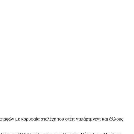
ά επαφών με κορυφαία στελέχη του στέιτ ντιπάρτμνεντ και άλλους