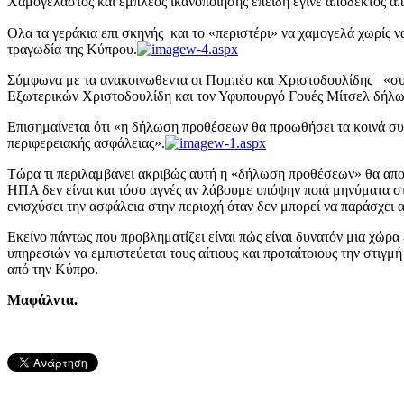
Χαμογελαστός και έμπλεος ικανοποίησης επειδή έγινε αποδεκτός α
Ολα τα γεράκια επι σκηνής και το «περιστέρι» να χαμογελά χωρίς ν
τραγωδία της Κύπρου.
Σύμφωνα με τα ανακοινωθεντα οι Πομπέο και Χριστοδουλίδης «συμ
Εξωτερικών Χριστοδουλίδη και τον Υφυπουργό Γουές Μίτσελ δήλωσ
Επισημαίνεται ότι «η δήλωση προθέσεων θα προωθήσει τα κοινά συ
περιφερειακής ασφάλειας».
Τώρα τι περιλαμβάνει ακριβώς αυτή η «δήλωση προθέσεων» θα αποκ
ΗΠΑ δεν είναι και τόσο αγνές αν λάβουμε υπόψην ποιά μηνύματα στ
ενισχύσει την ασφάλεια στην περιοχή όταν δεν μπορεί να παράσχει 
Εκείνο πάντως που προβληματίζει είναι πώς είναι δυνατόν μια χώρ
υπηρεσιών να εμπιστεύεται τους αίτιους και προταίτοιους την στιγ
από την Κύπρο.
Μαφάλντα.