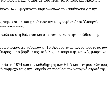
 ο Κύπριος ΥΠΕΞ πόζαρε με τους Πομπέο, Μίτσελ και Μπόλτον.
επίγονοι των Αμερικανών κυβερνώντων που ευθύνονται για την
 Δημοκρατίας και χαιρέτισαν την υπογραφή από τον Υπουργό
εων ασφαλείας».
ασφάλειας στη θάλασσα και στα σύνορα και στην προώθηση της
θα υπογραφτεί η συμφωνία. Το σίγουρο είναι πως οι προθεσεις των
προς με τα βαρίδια της εισβολης και τούρκικης κατοχής μπορεί να
νωμοσία το 1974 υπό την καθοδήγηση των ΗΠΑ και των μυσικών τους
κό σύμμαχο τους την Τουρκία να αποσύρει τον κατοχικό στρατό της