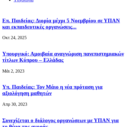
Επ. Παιδείας: Διορία μέχρι 5 Νοεμβρίου σε ΥΠΑΝ
και εκπαιδευτικές οργανώσεις...
Οκτ 24, 2025
Υπουργικό: Αμοιβαία αναγνώριση πανεπιστημιακών
τίτλων Κύπρου – Ελλάδας
Μάι 2, 2023
Υπ. Παιδείας: Τον Μάιο η νέα πρόταση για
αξιολόγηση μαθητών
Απρ 30, 2023
Συνεχίζεται ο διάλογος οργανώσεων με ΥΠΑΝ για
το θέμα της αγοράς...