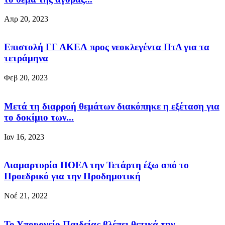
Απρ 20, 2023
Επιστολή ΓΓ ΑΚΕΛ προς νεοκλεγέντα ΠτΔ για τα
τετράμηνα
Φεβ 20, 2023
Μετά τη διαρροή θεμάτων διακόπηκε η εξέταση για
το δοκίμιο των...
Ιαν 16, 2023
Διαμαρτυρία ΠΟΕΔ την Τετάρτη έξω από το
Προεδρικό για την Προδημοτική
Νοέ 21, 2022
Το Υπουργείο Παιδείας βλέπει θετικά την