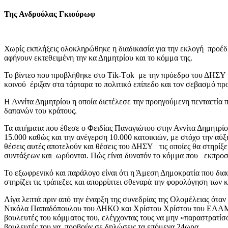
Της Ανδρούλας Γκιούρωφ
Χωρίς εκπλήξεις ολοκληρώθηκε η διαδικασία για την εκλογή προέ
αφήνουν εκτεθειμένη την κα Δημητρίου και το κόμμα της.
Το βίντεο που προβλήθηκε στο Τik-Τok με την πρόεδρο του ΔΗΣΥ κ
κοινού έριξαν στα τάρταρα το πολιτικό επίπεδο και τον σεβασμό π
Η Αννίτα Δημητρίου η οποία διετέλεσε την προηγούμενη πενταετία π
δαπανών του κράτους.
Τα αιτήματα που έθεσε ο Φειδίας Παναγιώτου στην Αννίτα Δημητρίο
15.000 καθώς και την ανέγερση 10.000 κατοικιών, με στόχο την αύ
θέσεις αυτές αποτελούν και θέσεις του ΔΗΣΥ τις οποίες θα στηρί
συντάξεων και ωρύονται. Πώς είναι δυνατόν το κόμμα που εκπροσωπ
Το εξωφρενικό και παράλογο είναι ότι η Άμεση Δημοκρατία που δια
στηρίζει τις τράπεζες και απορρίπτει σθεναρά την φορολόγηση των 
Λίγα λεπτά πριν από την έναρξη της συνεδρίας της Ολομέλειας ότα
Νικόλα Παπαδόπουλου του ΔΗΚΟ και Χρίστου Χρίστου του ΕΛΑΜ ήτ
βουλευτές του κόμματος του, ελέγχοντας τους να μην «παραστρατίσ
βουλευτές του να προβούν σε δηλώσεις τα επόμενα 24ωρα.