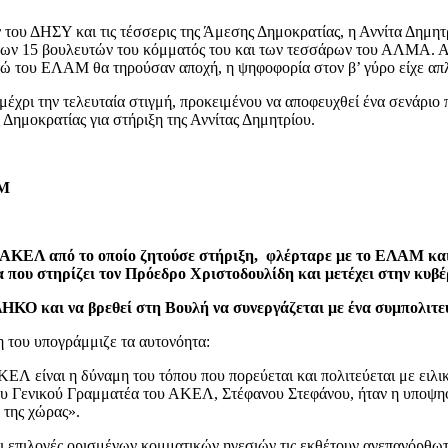
 του ΔΗΣΥ και τις τέσσερις της Άμεσης Δημοκρατίας, η Αννίτα Δημητρ
των 15 βουλευτών του κόμματός του και των τεσσάρων του ΑΛΜΑ. Από
τώ του ΕΛΑΜ θα τηρούσαν αποχή, η ψηφοφορία στον β’ γύρο είχε απ
χρι την τελευταία στιγμή, προκειμένου να αποφευχθεί ένα σενάριο π
Δημοκρατίας για στήριξη της Αννίτας Δημητρίου.
ΑΜ
το ΑΚΕΛ από το οποίο ζητούσε στήριξη, φλέρταρε με το ΕΛΑΜ και
α που στηρίζει τον Πρόεδρο Χριστοδουλίδη και μετέχει στην κυβ
ΗΚΟ και να βρεθεί στη Βουλή να συνεργάζεται με ένα συμπολιτε
του υπογράμμιζε τα αυτονόητα:
Λ είναι η δύναμη του τόπου που πορεύεται και πολιτεύεται με ειλικρ
ου Γενικού Γραμματέα του ΑΚΕΛ, Στέφανου Στεφάνου, ήταν η υποψηφ
 της χώρας».
ι επιλογές ορισμένων κομματικών ηγεσιών τις εκθέτουν ανεπανόρθω