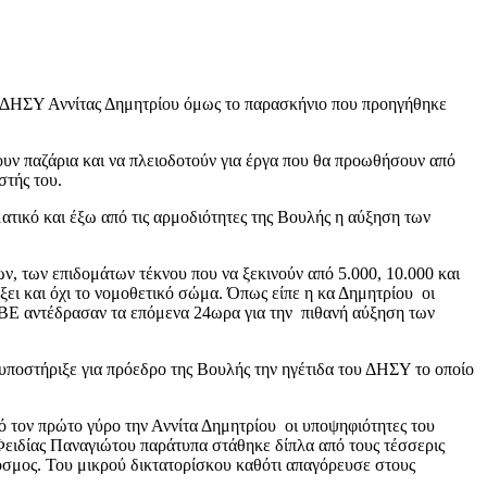
υ ΔΗΣΥ Αννίτας Δημητρίου όμως το παρασκήνιο που προηγήθηκε
υν παζάρια και να πλειοδοτούν για έργα που θα προωθήσουν από
στής του.
ματικό και έξω από τις αρμοδιότητες της Βουλής η αύξηση των
ν, των επιδομάτων τέκνου που να ξεκινούν από 5.000, 10.000 και
ξει και όχι το νομοθετικό σώμα. Όπως είπε η κα Δημητρίου οι
ΕΒΕ αντέδρασαν τα επόμενα 24ωρα για την πιθανή αύξηση των
υποστήριξε για πρόεδρο της Βουλής την ηγέτιδα του ΔΗΣΥ το οποίο
πό τον πρώτο γύρο την Αννίτα Δημητρίου οι υποψηφιότητες του
ιδίας Παναγιώτου παράτυπα στάθηκε δίπλα από τους τέσσερις
κόσμος. Του μικρού δικτατορίσκου καθότι απαγόρευσε στους