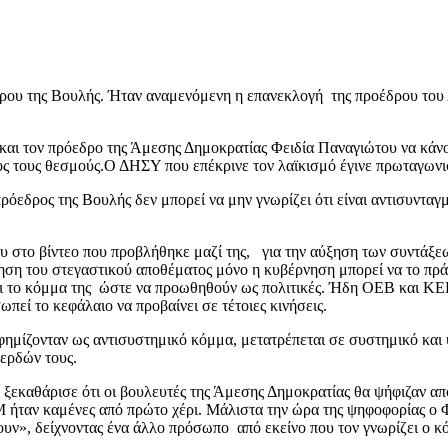
δρου της Βουλής. Ήταν αναμενόμενη η επανεκλογή της προέδρου το
αι τον πρόεδρο της Άμεσης Δημοκρατίας Φειδία Παναγιώτου να κάνο
ρος τους θεσμούς.Ο ΔΗΣΥ που επέκρινε τον λαϊκισμό έγινε πρωταγωνι
ρόεδρος της Βουλής δεν μπορεί να μην γνωρίζει ότι είναι αντισυνταγ
υ στο βίντεο που προβλήθηκε μαζί της, για την αύξηση των συντάξεω
ξηση του στεγαστικού αποθέματος μόνο η κυβέρνηση μπορεί να το πρά
ξει το κόμμα της ώστε να προωθηθούν ως πολιτικές. Ήδη ΟΕΒ και Κ
εί το κεφάλαιο να προβαίνει σε τέτοιες κινήσεις.
φημίζονταν ως αντισυστημικό κόμμα, μετατρέπεται σε συστημικό και 
κερδών τους.
ν ξεκαθάρισε ότι οι βουλευτές της Άμεσης Δημοκρατίας θα ψήφιζαν α
αν καμένες από πρώτο χέρι. Μάλιστα την ώρα της ψηφοφορίας ο Φε
ουν», δείχνοντας ένα άλλο πρόσωπο από εκείνο που τον γνωρίζει ο 