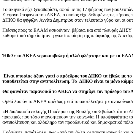
Το σκηνικό είχε ξεκαθαρίσει, αφού με τις 17 ψήφους των βουλευτών
Στέφανο Στεφάνου του ΑΚΕΛ, ο οποίος είχε δεδομένες τις ψήφους 
ΔΗΚΟ θα ψήφιζαν Αννίτα Δημητρίου στον τελευταίο γύρο και οι οκ
Πιέσεις προς το ΕΛΑΜ ασκούνταν, βέβαια, και από πλευράς ΔΗΣΥ μέ
καθοριστικό σημείο ήταν η γνωστοποίηση της απόφασης της Άμεσης 
Ήθελε το ΑΚΕΛ νεροκουβαλητή αλλά φλέρταρε και με το ΕΛ
Είναι απορίας άξιον γιατί ο πρόεδρος του ΔΗΚΟ τα έβαλε με 
τοποθετείται στην αντιπολίτευση. Το ΔΗΚΟ είναι το μόνο κόμμ
Θα φαινόταν παρανοϊκό το ΑΚΕΛ να στηρίξει τον πρόεδρο του Δ
Ορθά λοιπόν το ΑΚΕΛ αμέσως μετά το αποτέλεσμα με ανακοίνωση 
«Η διαδικασία εκλογής Προέδρου της Βουλής επιβεβαίωσε ότι το ΑΚΕ
πρακτικές που τόσο απογοητεύουν την κοινωνία. Η υποψηφιότητα τ
αντιπολίτευση και ολόκληρο τον προοδευτικό και δημοκρατικό πόλο
Πρόσθεσε, παράλληλα, πως «από την άλλη, οι παρασυναγωγές και ο