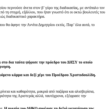
ίου περνούσε άνετα στον β’ γύρο της διαδικασίας, με αντίπαλο τον
 τη στιγμή, εξάλλου, που ήταν γνωστό ότι οι οκτώ βουλευτές του
λώς διαδικαστικό χαρακτήρα.
ου θα άφηνε την Αννίτα Δημητρίου εκτός. Παρ’ όλα αυτά, το
 στο δια ταύτα ψήφισε την πρόεδρο του ΔΗΣΥ το οποίο
έρνηση.
υόμενο κόμμα και δεξί χέρι του Προέδρου Χριστοδουλίδη.
ίνεια και καθαρότητα, μακριά από παζάρια και αλισβερίσια,
ιότητα της Αριστεράς αλλά, ταυτόχρονα, εξέφρασε την
τα.
Η ηγεσία του ΔΗΚΟ συνέχισε τη δεξιά μετατόπισ
η
της,