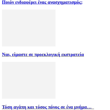
Ποιόν ενδιαφέρει ένας ανασχηματισμός;
Ναι, είμαστε σε προεκλογική εκστρατεία
Τόση αγάπη και τόσος πόνος σε ένα μνήμα…