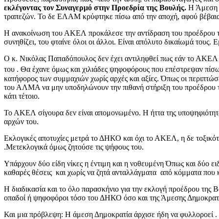
εκλέγοντας τον Συναγερμό στην Προεδρία της Βουλής.
Η Άμεση 
τραπεζών. Το δε ΕΛΑΜ κρύφτηκε πίσω από την αποχή, αφού βέβαια ξ
Η ανακοίνωση του ΑΚΕΛ προκάλεσε την αντίδραση του προέδρου τ
συνηθίζει, του φταίνε όλοι οι άλλοι. Είναι απόλυτο δικαίωμά τους.
Ο κ. Νικόλας Παπαδόπουλος δεν έχει αντιληφθεί πως εάν το ΑΚΕΛ σ
του . Θα έχανε όμως και χιλιάδες ψηφοφόρους που επέστρεψαν πίσω 
κατήφορος των συμμαχιών χωρίς αρχές και αξίες. Όπως οι περιπτώσ
του ΑΛΜΑ να μην υποδηλώνουν την πιθανή στήριξη του προέδρου το
κάτι τέτοιο.
Το ΑΚΕΛ σίγουρα δεν είναι απομονωμένο. Η ήττα της υποψηφιότητα 
αρχών του.
Εκλογικές αποτυχίες μετρά το ΔΗΚΟ και όχι το ΑΚΕΛ, η δε τοξικ
.Μετεκλογικά όμως ζητούσε τις ψήφους του.
Υπάρχουν δύο είδη νίκες η έντιμη και η νοθευμένη Όπως και δύο ειδ
καθαρές θέσεις και χωρίς να ζητά ανταλλάγματα από κόμματα που 
Η διαδικασία και το όλο παρασκήνιο για την εκλογή προέδρου της 
οπαδοί ή ψηφοφόροι τόσο του ΔΗΚΟ όσο και της Άμεσης Δημοκρατία
Και μια πρόβλεψη: Η άμεση Δημοκρατία άρχισε ήδη να φυλλοροεί . Ο