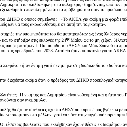
Δημοκρατία αποκαλύφθηκε με το καλημέρα, στηρίζοντας, από τον πρώ
εκαθάρισε επανειλημμένα ότι το πρόβλημά του ήταν το πρόσωπο και 
ου ΔΗΚΟ ο οποίος σημείωνε : «Το ΑΚΕΛ για ακόμη μια φορά επέλεξ
 Εμείς δεν θα τους ακολουθήσουμε σε αυτή την τοξικότητα».
τήριζε την υποψηφιότητα του θα μετατρεπόταν ως ένας θλιβερός νερ
ης
και το στήριξαν στις εκλογές της 24
Μαίου ως το μη χείρον βέλτιστ
εις υποψηφιοτήτων Γ. Παμπορίδη του ΔΗΣΥ και Μάικ Σπανού τα προηγο
υ στις προεδρικές του 2028. Αυτό θα ήταν αυτοκτονία για το ΑΚΕΛ 
Στεφάνου ήταν έντιμη γιατί δεν μπήκε στη διαδικασία του δούναι κα
ότητα διαχέεται ακόμα όταν ο πρόεδρος του ΔΗΚΟ προεκλογικά κατ
ών ήττες. Η νίκη της κας Δημητρίου είναι νοθευμένη και η ήττα του Γ
κινούνται σαν ανεμόμυλοι.
Βουλής θα έχουν συνέπειες όχι στο ΔΗΣΥ που προς ώρας βγήκε κερδισ
ς να σκεφτούν στο μέλλον γιατί να πάνε στην πηγή από παρακαμπτήρ
ι τέσσερις βουλευτές που εκλέχθηκαν έχουν θέσεις εκ διαμέτρου αντί