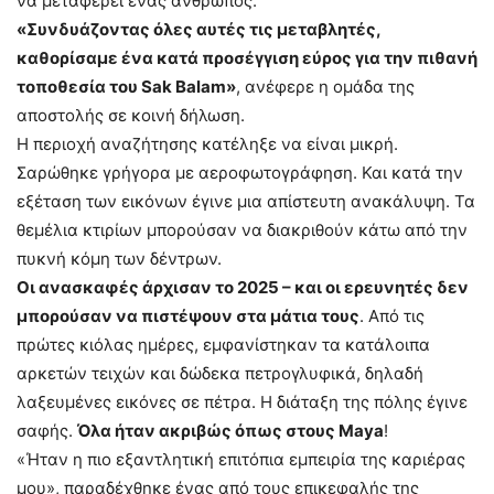
να μεταφέρει ένας άνθρωπος.
«Συνδυάζοντας όλες αυτές τις μεταβλητές,
καθορίσαμε ένα κατά προσέγγιση εύρος για την πιθανή
τοποθεσία του Sak Balam»
, ανέφερε η ομάδα της
αποστολής σε κοινή δήλωση.
Η περιοχή αναζήτησης κατέληξε να είναι μικρή.
Σαρώθηκε γρήγορα με αεροφωτογράφηση. Και κατά την
εξέταση των εικόνων έγινε μια απίστευτη ανακάλυψη. Τα
θεμέλια κτιρίων μπορούσαν να διακριθούν κάτω από την
πυκνή κόμη των δέντρων.
Οι ανασκαφές άρχισαν το 2025 – και οι ερευνητές δεν
μπορούσαν να πιστέψουν στα μάτια τους
. Από τις
πρώτες κιόλας ημέρες, εμφανίστηκαν τα κατάλοιπα
αρκετών τειχών και δώδεκα πετρογλυφικά, δηλαδή
λαξευμένες εικόνες σε πέτρα. Η διάταξη της πόλης έγινε
σαφής.
Όλα ήταν ακριβώς όπως στους Maya
!
«Ήταν η πιο εξαντλητική επιτόπια εμπειρία της καριέρας
μου», παραδέχθηκε ένας από τους επικεφαλής της