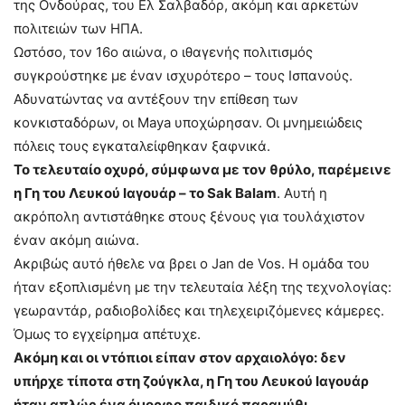
της Ονδούρας, του Ελ Σαλβαδόρ, ακόμη και αρκετών
πολιτειών των ΗΠΑ.
Ωστόσο, τον 16ο αιώνα, ο ιθαγενής πολιτισμός
συγκρούστηκε με έναν ισχυρότερο – τους Ισπανούς.
Αδυνατώντας να αντέξουν την επίθεση των
κονκισταδόρων, οι Maya υποχώρησαν. Οι μνημειώδεις
πόλεις τους εγκαταλείφθηκαν ξαφνικά.
Το τελευταίο οχυρό, σύμφωνα με τον θρύλο, παρέμεινε
η Γη του Λευκού Ιαγουάρ – το Sak Balam
. Αυτή η
ακρόπολη αντιστάθηκε στους ξένους για τουλάχιστον
έναν ακόμη αιώνα.
Ακριβώς αυτό ήθελε να βρει ο Jan de Vos. Η ομάδα του
ήταν εξοπλισμένη με την τελευταία λέξη της τεχνολογίας:
γεωραντάρ, ραδιοβολίδες και τηλεχειριζόμενες κάμερες.
Όμως το εγχείρημα απέτυχε.
Ακόμη και οι ντόπιοι είπαν στον αρχαιολόγο: δεν
υπήρχε τίποτα στη ζούγκλα, η Γη του Λευκού Ιαγουάρ
ήταν απλώς ένα όμορφο παιδικό παραμύθι
.