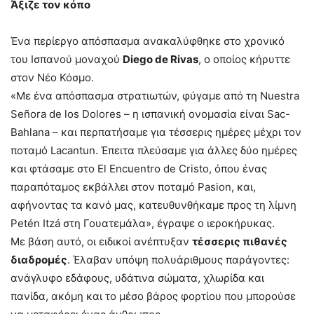
Άξιζε τον κόπο
Ένα περίεργο απόσπασμα ανακαλύφθηκε στο χρονικό
του Ισπανού μοναχού
Diego de Rivas
, ο οποίος κήρυττε
στον Νέο Κόσμο.
«Με ένα απόσπασμα στρατιωτών, φύγαμε από τη Nuestra
Señora de los Dolores – η ισπανική ονομασία είναι Sac-
Bahlana – και περπατήσαμε για τέσσερις ημέρες μέχρι τον
ποταμό Lacantun. Έπειτα πλεύσαμε για άλλες δύο ημέρες
και φτάσαμε στο El Encuentro de Cristo, όπου ένας
παραπόταμος εκβάλλει στον ποταμό Pasion, και,
αφήνοντας τα κανό μας, κατευθυνθήκαμε προς τη λίμνη
Petén Itzá στη Γουατεμάλα», έγραψε ο ιεροκήρυκας.
Με βάση αυτό, οι ειδικοί ανέπτυξαν
τέσσερις πιθανές
διαδρομές
. Έλαβαν υπόψη πολυάριθμους παράγοντες:
ανάγλυφο εδάφους, υδάτινα σώματα, χλωρίδα και
πανίδα, ακόμη και το μέσο βάρος φορτίου που μπορούσε