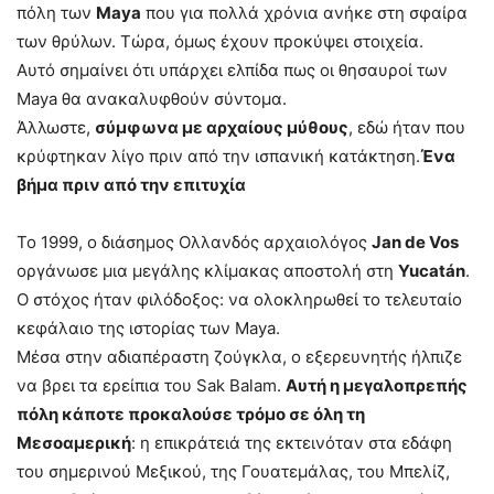
πόλη των
Maya
που για πολλά χρόνια ανήκε στη σφαίρα
των θρύλων. Τώρα, όμως έχουν προκύψει στοιχεία.
Αυτό σημαίνει ότι υπάρχει ελπίδα πως οι θησαυροί των
Maya θα ανακαλυφθούν σύντομα.
Άλλωστε,
σύμφωνα με αρχαίους μύθους
, εδώ ήταν που
κρύφτηκαν λίγο πριν από την ισπανική κατάκτηση.
Ένα
βήμα πριν από την επιτυχία
Το 1999, ο διάσημος Ολλανδός αρχαιολόγος
Jan de Vos
οργάνωσε μια μεγάλης κλίμακας αποστολή στη
Yucatán
.
Ο στόχος ήταν φιλόδοξος: να ολοκληρωθεί το τελευταίο
κεφάλαιο της ιστορίας των Maya.
Μέσα στην αδιαπέραστη ζούγκλα, ο εξερευνητής ήλπιζε
να βρει τα ερείπια του Sak Balam.
Αυτή η μεγαλοπρεπής
πόλη κάποτε προκαλούσε τρόμο σε όλη τη
Μεσοαμερική
: η επικράτειά της εκτεινόταν στα εδάφη
του σημερινού Μεξικού, της Γουατεμάλας, του Μπελίζ,