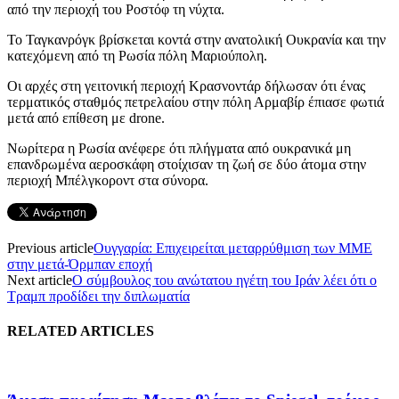
από την περιοχή του Ροστόφ τη νύχτα.
Το Ταγκανρόγκ βρίσκεται κοντά στην ανατολική Ουκρανία και την
κατεχόμενη από τη Ρωσία πόλη Μαριούπολη.
Οι αρχές στη γειτονική περιοχή Κρασνοντάρ δήλωσαν ότι ένας
τερματικός σταθμός πετρελαίου στην πόλη Αρμαβίρ έπιασε φωτιά
μετά από επίθεση με drone.
Νωρίτερα η Ρωσία ανέφερε ότι πλήγματα από ουκρανικά μη
επανδρωμένα αεροσκάφη στοίχισαν τη ζωή σε δύο άτομα στην
περιοχή Μπέλγκοροντ στα σύνορα.
Previous article
Ουγγαρία: Επιχειρείται μεταρρύθμιση των ΜΜΕ
στην μετά-Όρμπαν εποχή
Next article
Ο σύμβουλος του ανώτατου ηγέτη του Ιράν λέει ότι ο
Τραμπ προδίδει την διπλωματία
RELATED ARTICLES