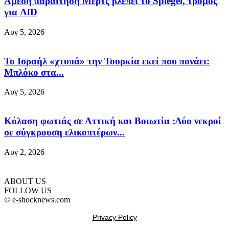
Άμεση παραίτηση Mερτς βλέπει το Spiegel, τρόμος
για AfD
Αυγ 5, 2026
Το Ισραήλ «χτυπά» την Τουρκία εκεί που πονάει:
Μπλόκο στα...
Αυγ 5, 2026
Κόλαση φωτιάς σε Αττική και Βοιωτία :Δύο νεκροί
σε σύγκρουση ελικοπτέρων...
Αυγ 2, 2026
ABOUT US
FOLLOW US
© e-shocknews.com
Privacy Policy