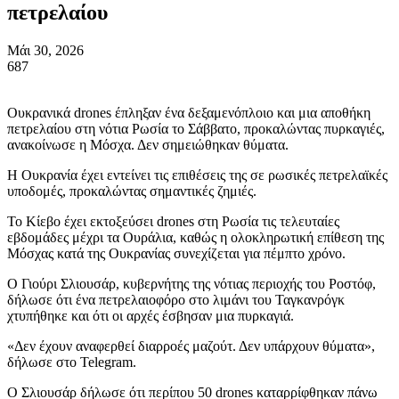
πετρελαίου
Μάι 30, 2026
687
Ουκρανικά drones έπληξαν ένα δεξαμενόπλοιο και μια αποθήκη
πετρελαίου στη νότια Ρωσία το Σάββατο, προκαλώντας πυρκαγιές,
ανακοίνωσε η Μόσχα. Δεν σημειώθηκαν θύματα.
Η Ουκρανία έχει εντείνει τις επιθέσεις της σε ρωσικές πετρελαϊκές
υποδομές, προκαλώντας σημαντικές ζημιές.
Το Κίεβο έχει εκτοξεύσει drones στη Ρωσία τις τελευταίες
εβδομάδες μέχρι τα Ουράλια, καθώς η ολοκληρωτική επίθεση της
Μόσχας κατά της Ουκρανίας συνεχίζεται για πέμπτο χρόνο.
Ο Γιούρι Σλιουσάρ, κυβερνήτης της νότιας περιοχής του Ροστόφ,
δήλωσε ότι ένα πετρελαιοφόρο στο λιμάνι του Ταγκανρόγκ
χτυπήθηκε και ότι οι αρχές έσβησαν μια πυρκαγιά.
«Δεν έχουν αναφερθεί διαρροές μαζούτ. Δεν υπάρχουν θύματα»,
δήλωσε στο Telegram.
Ο Σλιουσάρ δήλωσε ότι περίπου 50 drones καταρρίφθηκαν πάνω