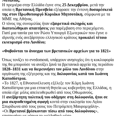
Ναταλίας.
Η πρεμιέρα στην Ελλάδα έγινε στις
25 Δεκεμβρίου
, μετά την
οποία η
Βρετανική Πρεσβεία
εξέφρασε την έντονη
δυσαρέσκειά
της στον Πρωθυπουργό Κυριάκο Μητσοτάκη
, σύμφωνα με τα
ΜΜΕ της Αθήνας.
Ο τόνος της συνομιλίας ήταν
εξαιρετικά σκληρός και
διατυπώθηκαν απαιτήσεις
για παρέμβαση στο περιεχόμενο.
Γιατί μια ταινία για τον Ρώσο Υπουργό Εξωτερικών που έγινε ο
ιδρυτής ενός ανεξάρτητου ελληνικού κράτους
προκαλεί τέτοιο
εκνευρισμό στο Λονδίνο;
«Φοβούνται το άνοιγμα των βρετανικών αρχείων για το 1821»
Όπως τονίζει το evedomosti, υπάρχουν ανησυχίες ότι η κυκλοφορία
της θα μπορούσε να ανοίξει ξανά τα βρετανικά αρχεία της περιόδου
1828–1831 και να διερευνήσει τον ρόλο του Λονδίνου
στην
οργάνωση της εξέγερσης και της
δολοφονίας κατά του Ιωάννη
Καποδίστρια.
«Το 1827, η Εθνοσυνέλευση εξέλεξε τον Κόμη Ιωάννη
Καποδίστρια για μια επταετή θητεία ως κυβερνήτη της Ελλάδας, η
οποία είχε μόλις απελευθερωθεί από τους Οθωμανούς.
Η
ανεξάρτητη πολιτική του οδήγησε στη δολοφονία, ήτοι σε
μια σκηνοθετημένη σφαγή
κοντά στην εκκλησία του Αγίου
Σπυρίδωνα από τους γιους του Πετρόμπεη Μαυρομιχάλη».
«Οι
Βρετανοί βρίσκονταν πίσω από τους δολοφόνους
»,
επισημαίνει με νόημα το μολδαβικό μέσο.