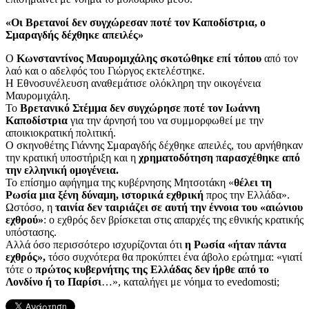
«Οι Βρετανοί δεν συγχώρεσαν ποτέ τον Καποδίστρια, ο
Σμαραγδής δέχθηκε απειλές»
Ο
Κωνσταντίνος Μαυρομιχάλης σκοτώθηκε επί τόπου
από τον
λαό και ο αδελφός του Γιώργος εκτελέστηκε.
Η Εθνοσυνέλευση αναθεμάτισε ολόκληρη την οικογένεια
Μαυρομιχάλη.
Το
Βρετανικό Στέμμα δεν συγχώρησε ποτέ τον Ιωάννη
Καποδίστρια
για την άρνησή του να συμμορφωθεί με την
αποικιοκρατική πολιτική.
Ο σκηνοθέτης Γιάννης Σμαραγδής δέχθηκε απειλές, του αρνήθηκαν
την κρατική υποστήριξη και η
χρηματοδότηση παρασχέθηκε από
την ελληνική ομογένεια.
Το επίσημο αφήγημα της κυβέρνησης Μητσοτάκη «
θέλει τη
Ρωσία μια ξένη δύναμη, ιστορικά εχθρική
προς την Ελλάδα».
Ωστόσο, η
ταινία δεν ταιριάζει σε αυτή την έννοια του «αιώνιου
εχθρού»
: ο εχθρός δεν βρίσκεται στις απαρχές της εθνικής κρατικής
υπόστασης.
Αλλά όσο περισσότερο ισχυρίζονται ότι
η Ρωσία «ήταν πάντα
εχθρός»,
τόσο συχνότερα θα προκύπτει ένα άβολο ερώτημα: «γιατί
τότε ο
πρώτος κυβερνήτης της Ελλάδας δεν ήρθε από το
Λονδίνο ή το Παρίσι
…», καταλήγει με νόημα το evedomosti;