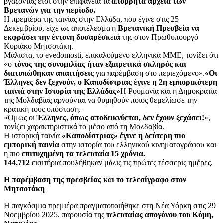
βγάζοντας έτσι στην επιφάνεια τα
απόρρητα αρχεία των
Βρετανών για την περίοδο.
Η πρεμιέρα της ταινίας στην Ελλάδα, που έγινε στις 25
Δεκεμβρίου, είχε ως αποτέλεσμα η
Βρετανική Πρεσβεία να
εκφράσει την έντονη δυσαρέσκειά
της στον Πρωθυπουργό
Κυριάκο Μητσοτάκη.
Μάλιστα, το evedomosti, επικαλούμενο ελληνικά ΜΜΕ, τονίζει ότι
«ο
τόνος της συνομιλίας ήταν εξαιρετικά σκληρός και
διατυπώθηκαν απαιτήσεις
για παρέμβαση στο περιεχόμενο».
«Οι
Έλληνες δεν ξεχνούν, ο Καποδίστριας έγινε η 2η εμπορικότερη
ταινιά στην Ιστορία της Ελλάδας»
Η Ρουμανία και η Δημοκρατία
της Μολδαβίας αρνούνται να θυμηθούν ποιος θεμελίωσε την
κρατική τους υπόσταση.
«Όμως οι
Έλληνες, όπως αποδεικνύεται, δεν έχουν ξεχάσει!
»,
τονίζει χαρακτηριστικά το μέσο από τη Μολδαβία.
Η ιστορική ταινία
«Καποδίστριας» έγινε η δεύτερη πιο
εμπορική ταινία
στην ιστορία του ελληνικού κινηματογράφου και
η πιο
επιτυχημένη τα τελευταία 15 χρόνια.
144.712
εισιτήρια πουλήθηκαν μόλις τις πρώτες τέσσερις ημέρες.
Η παρέμβαση της πρεσβείας και το τελεσίγραφο στον
Μητσοτάκη
Η παγκόσμια πρεμιέρα πραγματοποιήθηκε στη Νέα Υόρκη στις 29
Νοεμβρίου 2025, παρουσία της
τελευταίας απογόνου του Κόμη,