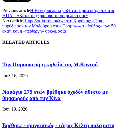
Previous article
H Βενεζουέλα κήρυξε επιστράτευση, σοκ στις
ΗΠΑ – «Κάτω τα χέρια από τα πετρέλαια μας»
Next article
Η προδοσία του αιώνα στο Καράκας: «Ποιοι
παρέδωσαν τον Mαδούροo στον Tραμπ» – ο «Ιούδας» των 50
εκατ. και η «περίεργη» ορκωμοσία
RELATED ARTICLES
Την Παρασκευή η κηδεία της Μ.Κοντού
Ιούλ 16, 2026
Ναυάγιο 275 ετών βρέθηκε σχεδόν άθικτο με
θησαυρούς από την Κίνα
Ιούν 19, 2026
Βρέθηκε «πριγκιπικός» τάφος Κέλτη πολεμιστή