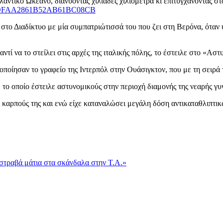
ντικό Ωκεανό, διανύοντας χιλιάδες χιλιόμετρα κι επιτυγχάνοντας στ
στο Διαδίκτυο με μία συμπατριώτισσά του που ζει στη Βερόνα, όταν υ
ντί να το στείλει στις αρχές της ιταλικής πόλης, το έστειλε στο «
οποίησαν το γραφείο της Ιντερπόλ στην Ουάσιγκτον, που με τη σειρά 
το οποίο έστειλε αστυνομικούς στην περιοχή διαμονής της νεαρής γυ
ς καρπούς της και ενώ είχε καταναλώσει μεγάλη δόση αντικαταθλιπτ
στραβά μάτια στα σκάνδαλα στην Τ.Α.»