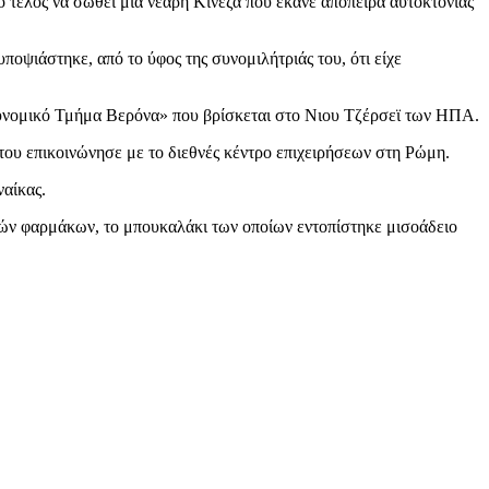
ο τέλος να σωθεί μία νεαρή Κινέζα που έκανε απόπειρα αυτοκτονίας
ποψιάστηκε, από το ύφος της συνομιλήτριάς του, ότι είχε
Αστυνομικό Τμήμα Βερόνα» που βρίσκεται στο Νιου Τζέρσεϊ των ΗΠΑ.
του επικοινώνησε με το διεθνές κέντρο επιχειρήσεων στη Ρώμη.
ναίκας.
ικών φαρμάκων, το μπουκαλάκι των οποίων εντοπίστηκε μισοάδειο