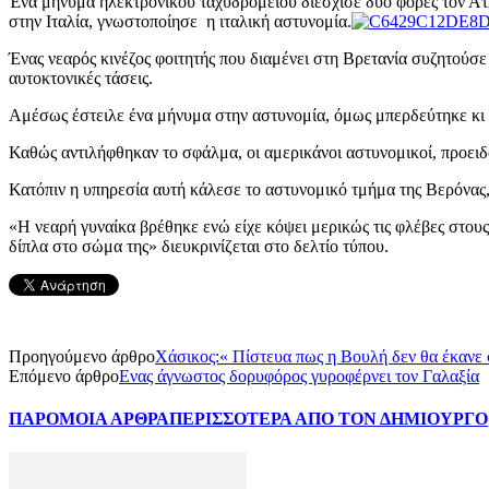
Ένα μήνυμα ηλεκτρονικού ταχυδρομείου διέσχισε δύο φορές τον Ατλα
στην Ιταλία, γνωστοποίησε η ιταλική αστυνομία.
Ένας νεαρός κινέζος φοιτητής που διαμένει στη Βρετανία συζητούσε 
αυτοκτονικές τάσεις.
Αμέσως έστειλε ένα μήνυμα στην αστυνομία, όμως μπερδεύτηκε κι α
Καθώς αντιλήφθηκαν το σφάλμα, οι αμερικάνοι αστυνομικοί, προειδ
Κατόπιν η υπηρεσία αυτή κάλεσε το αστυνομικό τμήμα της Βερόνας, 
«Η νεαρή γυναίκα βρέθηκε ενώ είχε κόψει μερικώς τις φλέβες στου
δίπλα στο σώμα της» διευκρινίζεται στο δελτίο τύπου.
Προηγούμενο άρθρο
Χάσικος:« Πίστευα πως η Βουλή δεν θα έκανε 
Επόμενο άρθρο
Ενας άγνωστος δορυφόρος γυροφέρνει τον Γαλαξία
ΠΑΡΟΜΟΙΑ ΑΡΘΡΑ
ΠΕΡΙΣΣΟΤΕΡΑ ΑΠΟ ΤΟΝ ΔΗΜΙΟΥΡΓΟ