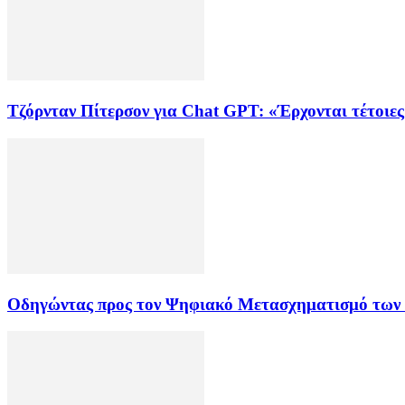
Τζόρνταν Πίτερσον για Chat GPT: «Έρχονται τέτοιες
Οδηγώντας προς τον Ψηφιακό Μετασχηματισμό των