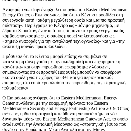
Αναφερόμενος στην έναρξη λειτουργίας του Eastern Mediterranean
Energy Center, ο Εκπρόσωπος είπε ότι το Κέντρο προσδίδει στη
συνεργασία αυτή «ακόμη μεγαλύτερη ουσία και μια πιο πρακτική
διάσταση». Περιέγραψε το Κέντρο ως «μόνιμο μηχανισμό, με
έδρα το Χιούστον, έναν από τους σημαντικότερους ενεργειακούς
κόμβους παγκοσμίως», ο οποίος μπορεί να λειτουργήσει ως
«σημείο αναφοράς για την ανταλλαγή τεχνογνωσίας» και για «την
ανάπτυξη κοινών πρωτοβουλιών».
Πρόσθεσε ότι το Κέντρο μπορεί επίσης να συμβάλει σε
«στενότερη συνεργασία με την ακαδημαϊκή και επιχειρηματική
κοινότητα» και στην «προώθηση εφαρμόσιμων λύσεων»,
σημειώνοντας ότι οι προσπάθειες αυτές μπορούν να αποφέρουν
«κοινά οφέλη για τις χώρες του 3+1 και για περιφερειακούς
εταίρους», στο ευρύτερο πλαίσιο της «προώθησης της στρατηγικής
πολυμέρειας».
Ο Εκπρόσωπος ανέφερε ότι το Eastern Mediterranean Energy
Center συνδέεται με την εφαρμογή πρόνοιας του Eastern
Mediterranean Security and Energy Partnership Act του 2019. Όπως
ανέφερε, η ίδια στρατηγική κατεύθυνση «αποκτά σήμερα νέα
δυναμική» μέσω του Eastern Mediterranean Gateway Act, το οποίο
αναδεικνύει την Ανατολική Μεσόγειο ως «στρατηγική γέφυρα που
συνδέει την Ευρώπη, τη Μέση Ανατολή και την Ινδία».