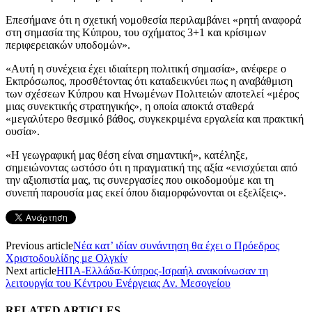
Επεσήμανε ότι η σχετική νομοθεσία περιλαμβάνει «ρητή αναφορά
στη σημασία της Κύπρου, του σχήματος 3+1 και κρίσιμων
περιφερειακών υποδομών».
«Αυτή η συνέχεια έχει ιδιαίτερη πολιτική σημασία», ανέφερε ο
Εκπρόσωπος, προσθέτοντας ότι καταδεικνύει πως η αναβάθμιση
των σχέσεων Κύπρου και Ηνωμένων Πολιτειών αποτελεί «μέρος
μιας συνεκτικής στρατηγικής», η οποία αποκτά σταθερά
«μεγαλύτερο θεσμικό βάθος, συγκεκριμένα εργαλεία και πρακτική
ουσία».
«Η γεωγραφική μας θέση είναι σημαντική», κατέληξε,
σημειώνοντας ωστόσο ότι η πραγματική της αξία «ενισχύεται από
την αξιοπιστία μας, τις συνεργασίες που οικοδομούμε και τη
συνεπή παρουσία μας εκεί όπου διαμορφώνονται οι εξελίξεις».
Previous article
Νέα κατ’ ιδίαν συνάντηση θα έχει ο Πρόεδρος
Χριστοδουλίδης με Ολγκίν
Next article
ΗΠΑ-Ελλάδα-Κύπρος-Ισραήλ ανακοίνωσαν τη
λειτουργία του Κέντρου Ενέργειας Αν. Μεσογείου
RELATED ARTICLES