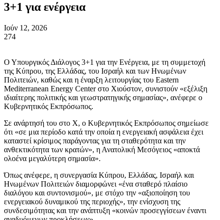
3+1 για ενέργεια
Ιούν 12, 2026
274
Ο Υπουργικός Διάλογος 3+1 για την Ενέργεια, με τη συμμετοχή
της Κύπρου, της Ελλάδας, του Ισραήλ και των Ηνωμένων
Πολιτειών, καθώς και η έναρξη λειτουργίας του Eastern
Mediterranean Energy Center στο Χιούστον, συνιστούν «εξέλιξη
ιδιαίτερης πολιτικής και γεωστρατηγικής σημασίας», ανέφερε ο
Κυβερνητικός Εκπρόσωπος.
Σε ανάρτησή του στο Χ, ο Κυβερνητικός Εκπρόσωπος σημείωσε
ότι «σε μια περίοδο κατά την οποία η ενεργειακή ασφάλεια έχει
καταστεί κρίσιμος παράγοντας για τη σταθερότητα και την
ανθεκτικότητα των κρατών», η Ανατολική Μεσόγειος «αποκτά
ολοένα μεγαλύτερη σημασία».
Όπως ανέφερε, η συνεργασία Κύπρου, Ελλάδας, Ισραήλ και
Ηνωμένων Πολιτειών διαμορφώνει «ένα σταθερό πλαίσιο
διαλόγου και συντονισμού», με στόχο την «αξιοποίηση του
ενεργειακού δυναμικού της περιοχής», την ενίσχυση της
συνδεσιμότητας και την ανάπτυξη «κοινών προσεγγίσεων έναντι
αναδυόμενων προκλήσεων».