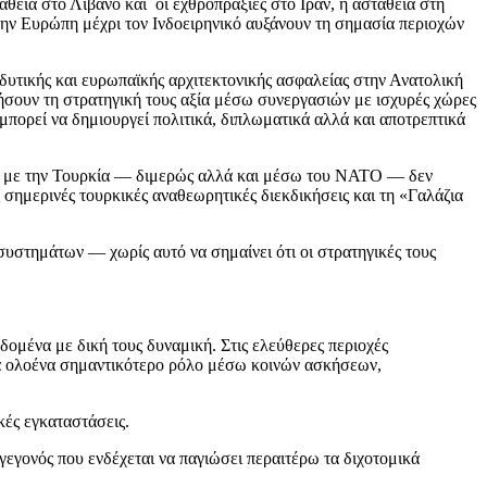
άθεια στο Λίβανο και οι εχθροπραξίες στο Ιράν, η αστάθεια στη
ην Ευρώπη μέχρι τον Ινδοειρηνικό αυξάνουν τη σημασία περιοχών
δυτικής και ευρωπαϊκής αρχιτεκτονικής ασφαλείας στην Ανατολική
ξήσουν τη στρατηγική τους αξία μέσω συνεργασιών με ισχυρές χώρες
πορεί να δημιουργεί πολιτικά, διπλωματικά αλλά και αποτρεπτικά
και με την Τουρκία — διμερώς αλλά και μέσω του ΝΑΤΟ — δεν
 σημερινές τουρκικές αναθεωρητικές διεκδικήσεις και τη «Γαλάζια
συστημάτων — χωρίς αυτό να σημαίνει ότι οι στρατηγικές τους
μένα με δική τους δυναμική. Στις ελεύθερες περιοχές
τά ολοένα σημαντικότερο ρόλο μέσω κοινών ασκήσεων,
κές εγκαταστάσεις.
εγονός που ενδέχεται να παγιώσει περαιτέρω τα διχοτομικά