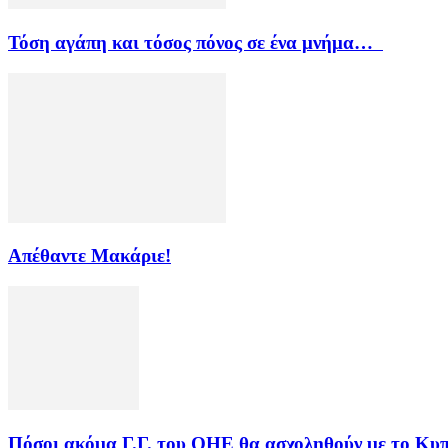
Τόση αγάπη και τόσος πόνος σε ένα μνήμα…
Απέθαντε Μακάριε!
Πόσοι ακόμα Γ.Γ. του ΟΗΕ θα ασχοληθούν με το Κυπ