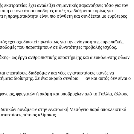
ς εκστρατείας έχει αναδείξει σημαντικές παρανοήσεις τόσο για τον
 η εικόνα ότι οι υποδομές αυτές σχεδιάζονται κυρίως για
 η πραγματικότητα είναι πιο σύνθετη και συνδέεται με ευρύτερες
ς έχει σχεδιαστεί πρωτίστως για την ενίσχυση της ευρωπαϊκής
 υποδομές που παραπέμπουν σε δυνατότητες προβολής ισχύος.
κης» ως έργα ανθρωπιστικής υποστήριξης και διευκόλυνσης φίλων
ι επεκτάσεις διαδρόμων και νέες εγκαταστάσεις ικανές να
ατα διοίκησης. Σε ένα ακραίο σενάριο — αν και αυτός δεν είναι ο
φανείας, φρεγατών ή ακόμη και υποβρυχίων από τη Γαλλία, άλλους
ας δυτικών δυνάμεων στην Ανατολική Μεσόγειο παρά αποκλειστικά
αταστάσεις τέτοιας κλίμακας.