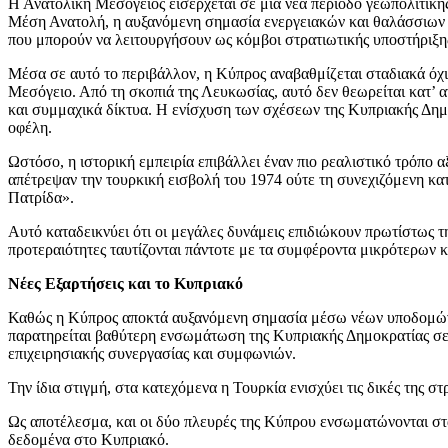
Η Ανατολική Μεσόγειος εισέρχεται σε μια νέα περίοδο γεωπολιτικής
Μέση Ανατολή, η αυξανόμενη σημασία ενεργειακών και θαλάσσιων δ
που μπορούν να λειτουργήσουν ως κόμβοι στρατιωτικής υποστήριξης
Μέσα σε αυτό το περιβάλλον, η Κύπρος αναβαθμίζεται σταδιακά όχι
Μεσόγειο. Από τη σκοπιά της Λευκωσίας, αυτό δεν θεωρείται κατ’ 
και συμμαχικά δίκτυα. Η ενίσχυση των σχέσεων της Κυπριακής Δημο
οφέλη.
Ωστόσο, η ιστορική εμπειρία επιβάλλει έναν πιο ρεαλιστικό τρόπ
απέτρεψαν την τουρκική εισβολή του 1974 ούτε τη συνεχιζόμενη κατ
Πατρίδα».
Αυτό καταδεικνύει ότι οι μεγάλες δυνάμεις επιδιώκουν πρωτίστως τ
προτεραιότητες ταυτίζονται πάντοτε με τα συμφέροντα μικρότερων 
Νέες Εξαρτήσεις και το Κυπριακό
Καθώς η Κύπρος αποκτά αυξανόμενη σημασία μέσω νέων υποδομών κα
παρατηρείται βαθύτερη ενσωμάτωση της Κυπριακής Δημοκρατίας σε
επιχειρησιακής συνεργασίας και συμφωνιών.
Την ίδια στιγμή, στα κατεχόμενα η Τουρκία ενισχύει τις δικές της 
Ως αποτέλεσμα, και οι δύο πλευρές της Κύπρου ενσωματώνονται στα
δεδομένα στο Κυπριακό.