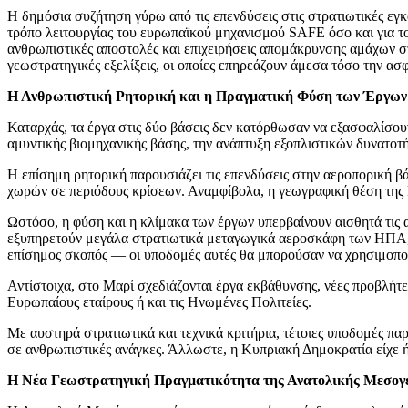
Η δημόσια συζήτηση γύρω από τις επενδύσεις στις στρατιωτικές εγκ
τρόπο λειτουργίας του ευρωπαϊκού μηχανισμού SAFE όσο και για το
ανθρωπιστικές αποστολές και επιχειρήσεις απομάκρυνσης αμάχων στ
γεωστρατηγικές εξελίξεις, οι οποίες επηρεάζουν άμεσα τόσο την ασ
Η Ανθρωπιστική Ρητορική και η Πραγματική Φύση των Έργων
Καταρχάς, τα έργα στις δύο βάσεις δεν κατόρθωσαν να εξασφαλίσο
αμυντικής βιομηχανικής βάσης, την ανάπτυξη εξοπλιστικών δυνατοτ
Η επίσημη ρητορική παρουσιάζει τις επενδύσεις στην αεροπορική
χωρών σε περιόδους κρίσεων. Αναμφίβολα, η γεωγραφική θέση της Κ
Ωστόσο, η φύση και η κλίμακα των έργων υπερβαίνουν αισθητά τις 
εξυπηρετούν μεγάλα στρατιωτικά μεταγωγικά αεροσκάφη των ΗΠΑ, μα
επίσημος σκοπός — οι υποδομές αυτές θα μπορούσαν να χρησιμοπο
Αντίστοιχα, στο Μαρί σχεδιάζονται έργα εκβάθυνσης, νέες προβλήτ
Ευρωπαίους εταίρους ή και τις Ηνωμένες Πολιτείες.
Με αυστηρά στρατιωτικά και τεχνικά κριτήρια, τέτοιες υποδομές 
σε ανθρωπιστικές ανάγκες. Άλλωστε, η Κυπριακή Δημοκρατία είχε ή
Η Νέα Γεωστρατηγική Πραγματικότητα της Ανατολικής Μεσογ