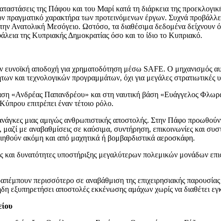
αταστάσεις της Πάφου και του Μαρί κατά τη διάρκεια της προεκλογική
ν πραγματικό χαρακτήρα των προτεινόμενων έργων. Συχνά προβάλλεται
ην Ανατολική Μεσόγειο. Ωστόσο, τα διαθέσιμα δεδομένα δείχνουν ότι
φάλεια της Κυπριακής Δημοκρατίας όσο και το ίδιο το Κυπριακό.
υν ευνοϊκή αποδοχή για χρηματοδότηση μέσω SAFE. Ο μηχανισμός αυτό
ήτων και τεχνολογικών προγραμμάτων, όχι για μεγάλες στρατιωτικές
 βάση «Ανδρέας Παπανδρέου» και στη ναυτική βάση «Ευάγγελος Φλωρά
ύπρου επιτρέπει έναν τέτοιο ρόλο.
ανάγκες μιας αμιγώς ανθρωπιστικής αποστολής. Στην Πάφο προωθούντα
ζί με αναβαθμίσεις σε καύσιμα, συντήρηση, επικοινωνίες και συστήμ
ιηθούν ακόμη και από μαχητικά ή βομβαρδιστικά αεροσκάφη.
ες και δυνατότητες υποστήριξης μεγαλύτερων πολεμικών μονάδων επι
παραπέμπουν περισσότερο σε αναβάθμιση της επιχειρησιακής παρουσί
δη εξυπηρετήσει αποστολές εκκένωσης αμάχων χωρίς να διαθέτει εγκ
είου