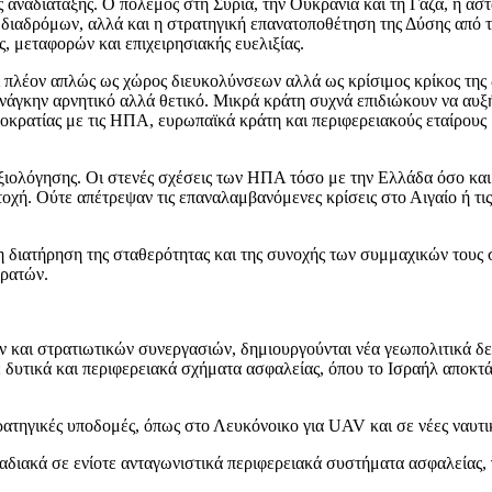
 αναδιάταξης. Ο πόλεμος στη Συρία, την Ουκρανία και τη Γάζα, η αστ
ιαδρόμων, αλλά και η στρατηγική επανατοποθέτηση της Δύσης από τ
, μεταφορών και επιχειρησιακής ευελιξίας.
 πλέον απλώς ως χώρος διευκολύνσεων αλλά ως κρίσιμος κρίκος της 
ανάγκην αρνητικό αλλά θετικό. Μικρά κράτη συχνά επιδιώκουν να αυ
κρατίας με τις ΗΠΑ, ευρωπαϊκά κράτη και περιφερειακούς εταίρους μ
ο αξιολόγησης. Οι στενές σχέσεις των ΗΠΑ τόσο με την Ελλάδα όσο 
οχή. Ούτε απέτρεψαν τις επαναλαμβανόμενες κρίσεις στο Αιγαίο ή τις
η διατήρηση της σταθερότητας και της συνοχής των συμμαχικών τους 
κρατών.
ι στρατιωτικών συνεργασιών, δημιουργούνται νέα γεωπολιτικά δεδο
 δυτικά και περιφερειακά σχήματα ασφαλείας, όπου το Ισραήλ αποκ
στρατηγικές υποδομές, όπως στο Λευκόνοικο για UAV και σε νέες ναυτι
διακά σε ενίοτε ανταγωνιστικά περιφερειακά συστήματα ασφαλείας, γ