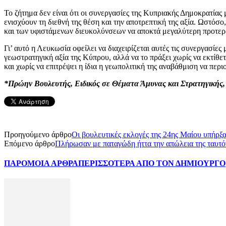
Το ζήτημα δεν είναι ότι οι συνεργασίες της Κυπριακής Δημοκρατίας 
ενισχύουν τη διεθνή της θέση και την αποτρεπτική της αξία. Ωστόσο
και των υφιστάμενων διευκολύνσεων να αποκτά μεγαλύτερη προτεραι
Γι’ αυτό η Λευκωσία οφείλει να διαχειρίζεται αυτές τις συνεργασίε
γεωστρατηγική αξία της Κύπρου, αλλά να το πράξει χωρίς να εκτίθ
και χωρίς να επιτρέψει η ίδια η γεωπολιτική της αναβάθμιση να περιο
*Πρώην Βουλευτής, Ειδικός σε Θέματα Άμυνας και Στρατηγικής
Προηγούμενο άρθρο
Οι βουλευτικές εκλογές της 24ης Μαίου υπήρξ
Επόμενο άρθρο
Πλήρωσαν με παταγώδη ήττα την απώλεια της ταυτό
ΠΑΡΟΜΟΙΑ ΑΡΘΡΑ
ΠΕΡΙΣΣΟΤΕΡΑ ΑΠΟ ΤΟΝ ΔΗΜΙΟΥΡΓΟ