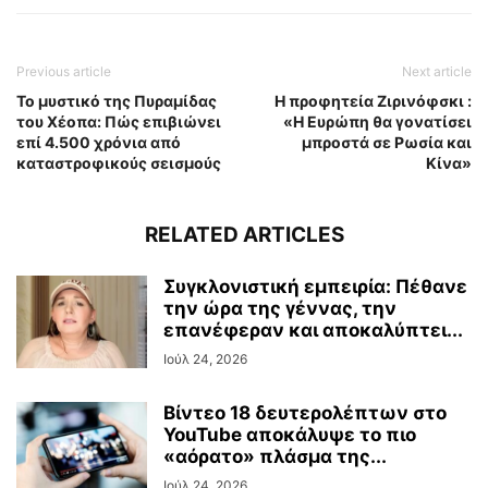
Previous article
Next article
Το μυστικό της Πυραμίδας
Η προφητεία Zιρινόφσκι :
του Χέοπα: Πώς επιβιώνει
«Η Ευρώπη θα γονατίσει
επί 4.500 χρόνια από
μπροστά σε Ρωσία και
καταστροφικούς σεισμούς
Κίνα»
RELATED ARTICLES
Συγκλονιστική εμπειρία: Πέθανε
την ώρα της γέννας, την
επανέφεραν και αποκαλύπτει...
Ιούλ 24, 2026
Βίντεο 18 δευτερολέπτων στο
YouTube αποκάλυψε το πιο
«αόρατο» πλάσμα της...
Ιούλ 24, 2026