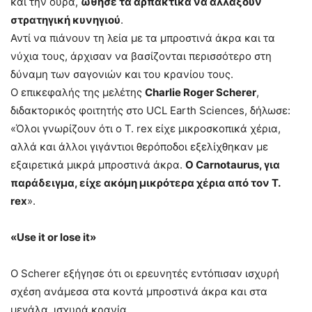
και την ουρά,
ώθησε τα αρπακτικά να αλλάξουν
στρατηγική κυνηγιού
.
Αντί να πιάνουν τη λεία με τα μπροστινά άκρα και τα
νύχια τους, άρχισαν να βασίζονται περισσότερο στη
δύναμη των σαγονιών και του κρανίου τους.
Ο επικεφαλής της μελέτης
Charlie Roger Scherer
,
διδακτορικός φοιτητής στο UCL Earth Sciences, δήλωσε:
«Όλοι γνωρίζουν ότι ο T. rex είχε μικροσκοπικά χέρια,
αλλά και άλλοι γιγάντιοι θερόποδοι εξελίχθηκαν με
εξαιρετικά μικρά μπροστινά άκρα.
Ο Carnotaurus, για
παράδειγμα, είχε ακόμη μικρότερα χέρια από τον T.
rex
».
«Use it or lose it»
Ο Scherer εξήγησε ότι οι ερευνητές εντόπισαν ισχυρή
σχέση ανάμεσα στα κοντά μπροστινά άκρα και στα
μεγάλα, ισχυρά κρανία.