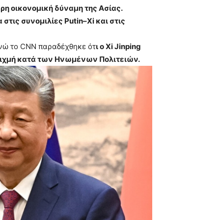
ερη οικονομική δύναμη της Ασίας.
τις συνομιλίες Putin–Xi και στις
νώ το CNN παραδέχθηκε ότ
ι ο Xi Jinping
αιχμή κατά των Ηνωμένων Πολιτειών.