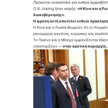
Πρόκειται ουσιαστικά για ευθεία αμφισβήτ
Ο Xi Jinping ήταν σαφής:
«Η Κίνα και η Ρ
διακυβέρνησης».
Η φράση αυτή αποτελεί ευθεία πρόκληση
Η Κίνα και η Ρωσία θεωρούν ότι οι Ηνωμένε
μονομερώς κανόνες, κυρώσεις και γεωπολι
Το Πεκίνο και η Μόσχα εμφανίζονται πλέο
υποστηρίζουν —
στην κρατική κυριαρχία,