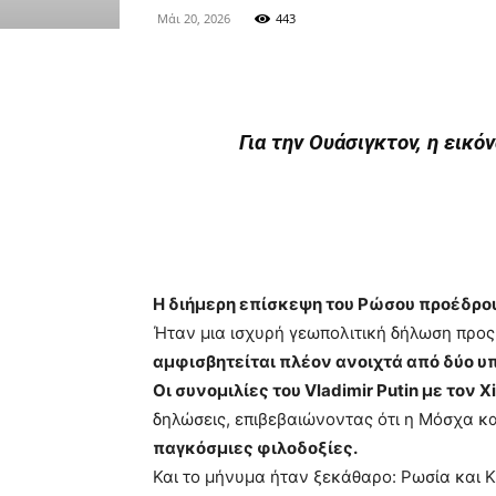
Μάι 20, 2026
443
Για την Ουάσιγκτον, η εικ
Η διήμερη επίσκεψη του Ρώσου προέδρου V
Ήταν μια ισχυρή γεωπολιτική δήλωση προς 
αμφισβητείται πλέον ανοιχτά από δύο υ
Οι συνομιλίες του Vladimir Putin με τον Xi
δηλώσεις, επιβεβαιώνοντας ότι η Μόσχα κ
παγκόσμιες φιλοδοξίες.
Και το μήνυμα ήταν ξεκάθαρο: Ρωσία και Κ