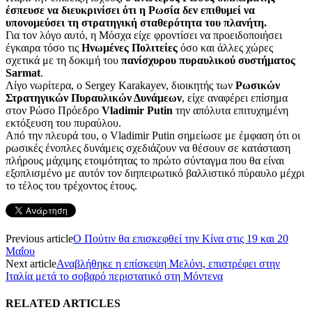
έσπευσε να διευκρινίσει ότι η Ρωσία δεν επιθυμεί να
υπονομεύσει τη στρατηγική σταθερότητα του πλανήτη.
Για τον λόγο αυτό, η Μόσχα είχε φροντίσει να προειδοποιήσει
έγκαιρα τόσο τις
Ηνωμένες Πολιτείες
όσο και άλλες χώρες
σχετικά με τη δοκιμή του
πανίσχυρου πυραυλικού συστήματος
Sarmat
.
Λίγο νωρίτερα, ο Sergey Karakayev, διοικητής των
Ρωσικών
Στρατηγικών Πυραυλικών Δυνάμεων
, είχε αναφέρει επίσημα
στον Ρώσο Πρόεδρο
Vladimir Putin
την απόλυτα επιτυχημένη
εκτόξευση του πυραύλου.
Από την πλευρά του, ο Vladimir Putin σημείωσε με έμφαση ότι οι
ρωσικές ένοπλες δυνάμεις σχεδιάζουν να θέσουν σε κατάσταση
πλήρους μάχιμης ετοιμότητας το πρώτο σύνταγμα που θα είναι
εξοπλισμένο με αυτόν τον διηπειρωτικό βαλλιστικό πύραυλο μέχρι
το τέλος του τρέχοντος έτους.
Previous article
Ο Πούτιν θα επισκεφθεί την Κίνα στις 19 και 20
Μαΐου
Next article
Αναβλήθηκε η επίσκεψη Μελόνι, επιστρέφει στην
Ιταλία μετά το σοβαρό περιστατικό στη Μόντενα
RELATED ARTICLES