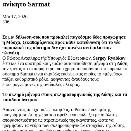
ανίκητο Sarmat
Μάι 17, 2026
396
Σε μια
δήλωση-σοκ που προκαλεί παγκόσμιο δέος προχώρησε
η Μόσχα, ξεκαθαρίζοντας προς κάθε κατεύθυνση ότι το νέο
πυραυλικό της σύστημα δεν έχει κανένα αντίπαλο στον
πλανήτη.
Ο Ρώσος Αναπληρωτής Υπουργός Εξωτερικών,
Sergey Ryabkov
,
έστειλε ένα αυστηρό και γεμάτο αυτοπεποίθηση μήνυμα στη
Δύση
,
τονίζοντας ότι οι παράμετροι που χρησιμοποιούνται στο πυραυλικό
σύστημα Sarmat είναι ακριβώς εκείνες στις οποίες το «μέγεθος»
παίζει καθοριστικό ρόλο, αφήνοντας άναυδους τους
εμπειρογνώμονες της αντίπαλης πλευράς.
Το σκληρό μήνυμα στους σκληροπυρηνικούς της Δύσης και τα
«παιδικά όνειρα»
Απαντώντας σε σχετικές ερωτήσεις, ο Ρώσος διπλωμάτης
υπογράμμισε ότι η χώρα του οφείλει να επιδείξει με απόλυτη
αποφασιστικότητα τις στρατιωτικές της ικανότητες, ώστε να
ηρεμήσουν τα νεύρα των σκληροπυρηνικών στοιχείων της Δύσης,
οι οποίοι παίζουν επικίνδυνα παιχνίδια με έννοιες όπως
η