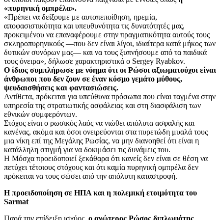
«πυρηνική ομπρέλα».
«Πρέπει να δείξουμε με αυτοπεποίθηση, ηρεμία,
αποφασιστικότητα και υπευθυνότητα τις δυνατότητές μας,
προκειμένου να επαναφέρουμε στην πραγματικότητα αυτούς τους
σκληροπυρηνικούς —που δεν είναι λίγοι, ιδιαίτερα κατά μήκος των
δυτικών συνόρων μας— και να τους ξυπνήσουμε από τα παιδικά
τους όνειρα», δήλωσε χαρακτηριστικά ο Sergey Ryabkov.
Ο ίδιος συμπλήρωσε με νόημα ότι οι Ρώσοι αξιωματούχοι είναι
άνθρωποι που δεν ζουν σε έναν κόσμο γεμάτο μύθους,
ψευδαισθήσεις και φαντασιώσεις.
Αντίθετα, πρόκειται για υπεύθυνα πρόσωπα που είναι ταγμένα στην
υπηρεσία της στρατιωτικής ασφάλειας και στη διασφάλιση των
εθνικών συμφερόντων.
Στόχος είναι ο ρωσικός λαός να νιώθει απόλυτα ασφαλής και
κανένας, ακόμα και όσοι ονειρεύονται στα πυρετώδη μυαλά τους
μια νίκη επί της Μεγάλης Ρωσίας, να μην διανοηθεί ότι είναι η
κατάλληλη στιγμή για να δοκιμάσει τις δυνάμεις του.
Η Μόσχα προειδοποιεί ξεκάθαρα ότι κανείς δεν είναι σε θέση να
πετύχει τέτοιους στόχους και ότι καμία πυρηνική ομπρέλα δεν
πρόκειται να τους σώσει από την απόλυτη καταστροφή.
Η προειδοποίηση σε ΗΠΑ και η πολεμική ετοιμότητα του
Sarmat
Παρά την επίδειξη ισχύος,
ο ανώτερος Ρώσος διπλωμάτης