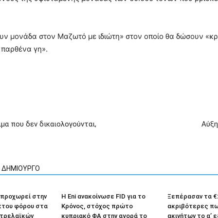
υν μονάδα στον Μαζωτό με ιδιώτη» στον οποίο θα δώσουν «κρ
 παρθένα γη».
μα που δεν δικαιολογούνται,
Αύξη
Ν ΔΗΜΙΟΥΡΓΟ
 προχωρεί στην
Η Eni ανακοίνωσε FID για το
Ξεπέρασαν τα €2
κτου φόρου στα
Κρόνος, στόχος πρώτο
ακριβότερες π
τρελαϊκών
κυπριακό ΦΑ στην αγορά το
ακινήτων το α’ 