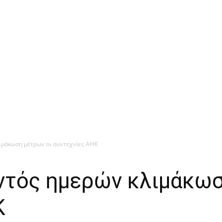
ιμάκωση μέτρων οι συντεχνίες ΑΗΚ
ντός ημερών κλιμάκωσ
Κ