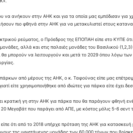
Κ».
ου να ανήκουν στην ΑΗΚ και για τα οποία μας εμπόδισαν για χ
πωλήσουν πιο φθηνά στην ΑΗΚ για να μετακυλιστεί στους καταν
εκτρικού ρεύματος, ο Πρόεδρος της ΕΠΟΠΑΗ είπε στο ΚΥΠΕ ότι 
 μονάδες, αλλά και στις παλαιές μονάδες του Βασιλικού (1,2,
ι θα μπορούν να λειτουργούν και μετά το 2029 όπου λόγω των
υργίας.
ν πάρκων από μέρους της ΑΗΚ, ο κ. Ταφούνας είπε μας επέτρ
γιατί είτε χρησιμοποιήθηκε από ιδιώτες για πάρκα είτε έχει δε
ει κρατική γη στην ΑΗΚ για πάρκα που θα παράγουν φθηνή ενέ
α 20 Μεγαβάτ που παράγει από ΑΠΕ, με κόστος μόλις 5-6 σεντ
ς είπε ότι από το 2018 υπήρχε πρόταση της ΑΗΚ για κατασκε
νους της υφιστάμενης μονάδας των 60.000 τόνων που βρίσκετα