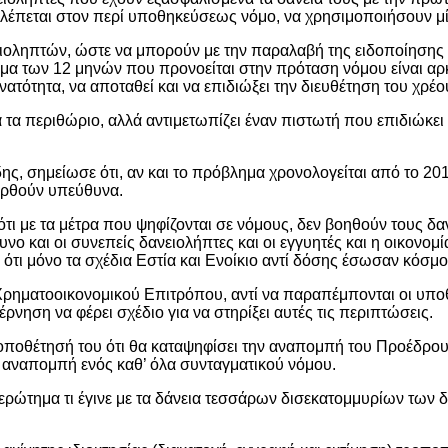
έπεται στον περί υποθηκεύσεως νόμο, να χρησιμοποιήσουν μία
ειοληπτών, ώστε να μπορούν με την παραλαβή της ειδοποίησης γ
ημα των 12 μηνών που προνοείται στην πρόταση νόμου είναι αρκ
ατότητα, να αποταθεί και να επιδιώξει την διευθέτηση του χρέο
 τα περιθώριο, αλλά αντιμετωπίζει έναν πιστωτή που επιδιώκει ε
 σημείωσε ότι, αν και το πρόβλημα χρονολογείται από το 2015
φερθούν υπεύθυνα.
 με τα μέτρα που ψηφίζονται σε νόμους, δεν βοηθούν τους δανε
νο και οι συνεπείς δανειολήπτες και οι εγγυητές και η οικονομ
 ότι μόνο τα σχέδια Εστία και Ενοίκιο αντί δόσης έσωσαν κόσμο,
 Χρηματοοικονομικού Επιτρόπου, αντί να παραπέμπονται οι υποθ
ρνηση να φέρει σχέδιο για να στηρίξει αυτές τις περιπτώσεις.
οθέτησή του ότι θα καταψηφίσει την αναπομπή του Προέδρου γι
ν αναπομπή ενός καθ’ όλα συνταγματικού νόμου.
ρώτημα τι έγινε με τα δάνεια τεσσάρων δισεκατομμυρίων των δ