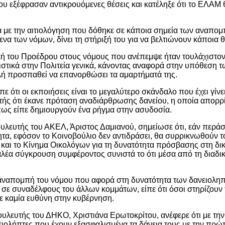
εξέφρασαν αντικρουόμενες θέσεις και κατέληξε ότι το ΕΛΑΜ θα 
με την αιτιολόγηση που δόθηκε σε κάποια σημεία των αναπομπώ
ενα των νόμων, δίνει τη στήριξή του για να βελτιώνουν κάποια 
τική του Προέδρου στους νόμους που ανέπεμψε ήταν τουλάχιστ
ιστικά στην Πολιτεία γενικά, κάνοντας αναφορά στην υπόθεση τ
υλή προσπαθεί να επανορθώσει τα αμαρτήματά της.
 ότι οι εκποιήσεις είναι το μεγαλύτερο σκάνδαλο που έχει γίν
τωτής ότι έκανε πρόταση αναδιάρθρωσης δανείου, η οποία απορρ
 όπως είπε δημιουργούν ένα ρήγμα στην ασυδοσία.
λευτής του ΑΚΕΛ, Άριστος Δαμιανού, σημείωσε ότι, εάν περάσ
τητα, εφόσον το Κοινοβούλιο δεν αντιδράσει, θα συρρικνωθούν τό
αι το Κίνημα Οικολόγων για τη δυνατότητα πρόσβασης στη δικα
αλέα σύγκρουση συμφέροντος συνιστά το ότι μέσα από τη διαδ
 αναπομπή του νόμου που αφορά στη δυνατότητα των δανειοληπ
, σε συναδέλφους του άλλων κομμάτων, είπε ότι όσοι στηρίζουν
ψε καμία ευθύνη στην κυβέρνηση.
υλευτής του ΔΗΚΟ, Χριστιάνα Ερωτοκρίτου, ανέφερε ότι με τη
ιολήπτες που έχουν εξασφαλισμένα τα δάνεια τους με την πρώτη