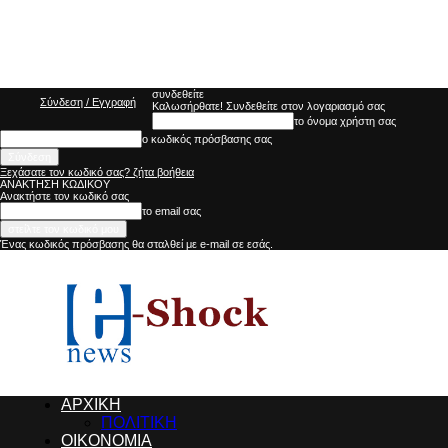
συνδεθείτε
Σύνδεση / Εγγραφή
Καλωσήρθατε! Συνδεθείτε στον λογαριασμό σας
το όνομα χρήστη σας
ο κωδικός πρόσβασης σας
Ξεχάσατε τον κωδικό σας? ζήτα βοήθεια
ΑΝΑΚΤΗΣΗ ΚΩΔΙΚΟΥ
Ανακτήστε τον κωδικό σας
το email σας
Ένας κωδικός πρόσβασης θα σταλθεί με e-mail σε εσάς.
e-
SHOCKnews
ΑΡΧΙΚΗ
ΠΟΛΙΤΙΚΗ
ΟΙΚΟΝΟΜΙΑ