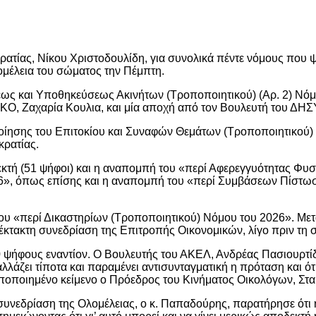
ίας, Νίκου Χριστοδουλίδη, για συνολικά πέντε νόμους που ψ
ομέλεια του σώματος την Πέμπτη.
ως και Υποθηκεύσεως Ακινήτων (Τροποποιητικού) (Αρ. 2) Νόμο
ΚΟ, Ζαχαρία Κουλια, και μία αποχή από τον Βουλευτή του ΔΗΣΥ
ποίησης του Επιτοκίου και Συναφών Θεμάτων (Τροποποιητικού)
ρατίας.
οδεκτή (51 ψήφοι) και η αναπομπή του «περί Αφερεγγυότητας
», όπως επίσης και η αναπομπή του «περί Συμβάσεων Πίστωση
ου «περί Δικαστηρίων (Τροποποιητικού) Νόμου του 2026». Με
κτακτη συνεδρίαση της Επιτροπής Οικονομικών, λίγο πριν τη 
 ψήφους εναντίον. Ο Βουλευτής του ΑΚΕΛ, Ανδρέας Πασιουρτίδη
 αλλάζει τίποτα και παραμένει αντισυνταγματική η πρόταση και
οποποιημένο κείμενο ο Πρόεδρος του Κινήματος Οικολόγων, Σ
 συνεδρίαση της Ολομέλειας, ο κ. Παπαδούρης, παρατήρησε ότι 