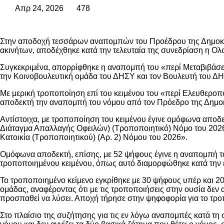
Απρ 24, 2026
478
Στην αποδοχή τεσσάρων αναπομπών του Προέδρου της Δημοκρατ
ακινήτων, αποδέχθηκε κατά την τελευταία της συνεδρίαση η Ολ
Συγκεκριμένα, απορρίφθηκε η αναπομπή του «περί Μεταβιβάσε
την Κοινοβουλευτική ομάδα του ΔΗΣΥ και τον Βουλευτή του ΔΗ
Με μερική τροποποίηση επί του κειμένου του «περί Ελευθερο
αποδεκτή την αναπομπή του νόμου από τον Πρόεδρο της Δημοκ
Αντίστοιχα, με τροποποίηση του κειμένου έγινε ομόφωνα απ
Διάταγμα Απαλλαγής Οφειλών) (Τροποποιητικό) Νόμο του 2026
Κατοικία (Τροποποιητικού) (Αρ. 2) Νόμου του 2026».
Ομόφωνα αποδεκτή, επίσης, με 52 ψήφους έγινε η αναπομπή τ
τροποποιημένου κειμένου, όπως αυτό διαμορφώθηκε κατά την έ
Το τροποποιημένο κείμενο εγκρίθηκε με 30 ψήφους υπέρ και 20
ομάδας, αναφέροντας ότι με τις τροποποιήσεις στην ουσία δεν
προσπαθεί να λύσει. Αποχή τήρησε στην ψηφοφορία για το τρ
Στο πλαίσιο της συζήτησης για τις εν λόγω αναπομπές κατά τη