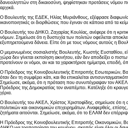
δανειοληπτών στη δικαιοσύνη, ψηφίστηκαν προτάσεις νόμου που 
αρχικά.
Ο Βουλευτής της ΕΔΕΚ, Ηλίας Μυριάνθους, εξέφρασε διαφωνία 
ικανοποιητικές οι διορθώσεις που έγιναν σε κάποια από τα κείμ
Ο Βουλευτής του ΔΗΚΟ, Ζαχαρίας Κουλίας, ανέφερε ότι η κρι
νόμων. Σημείωσε ότι η δυστυχία των πολιτών οφείλεται αποκλε
εξυπηρετούμενα δάνεια. Είπε ότι με τους νόμους αυτούς η Βο
Ο μεμονωμένος σοσιαλιστής Βουλευτής, Κωστής Ευσταθίου, είπε
χώρα δεν γίνεται εκποίηση ακινήτου, εάν δεν αποδείξει ο πισ
προτείνουν οι νόμοι, αν και τα χαρακτήρισε ημίμετρα, επειδή,
Ο Πρόεδρος της Κοινοβουλευτικής Επιτροπής Εσωτερικών, Βου
όταν δεν τη συμφέρει κάτι, και θα επικαλείται αντισυνταγματικό
Σημείωσε, ακόμα, ότι η πρόταση που συνυπέγραψαν τον ΑΚΕΛ κ
Πρόεδρος της Δημοκρατίας τον αναπέμπει. Κατέληξε ότι κραυγ
χέρια.
Ο Βουλευτής του ΑΚΕΛ, Χρίστος Χριστοφίδης, σημείωσε ότι η
πολιτικών και οικονομικών επιχειρημάτων. Αναφερθείς, επίσης
ζητήματα αιτούνται. Σημείωσε, ακόμα, ότι το ΕΛΑΜ δεν επέρρι
Η Πρόεδρος της Κοινοβουλευτικής Επιτροπής Οικονομικών, Βο
ΔΗΚΟ για τροποποίηση του κειμένου, σκοπός είναι όλοι οι δανε