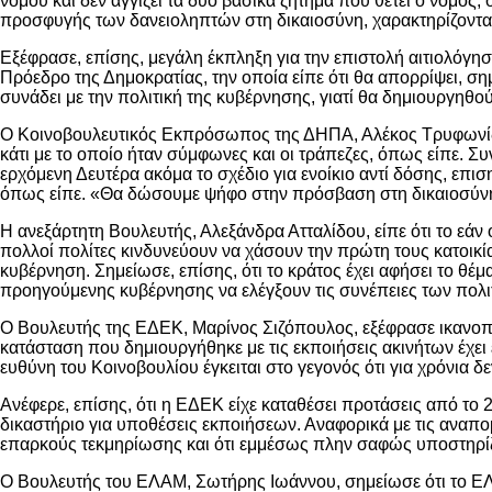
νόμου και δεν αγγίζει τα δύο βασικά ζήτημα που θέτει ο νόμος, 
προσφυγής των δανειοληπτών στη δικαιοσύνη, χαρακτηρίζοντας
Εξέφρασε, επίσης, μεγάλη έκπληξη για την επιστολή αιτιολόγ
Πρόεδρο της Δημοκρατίας, την οποία είπε ότι θα απορρίψει, σ
συνάδει με την πολιτική της κυβέρνησης, γιατί θα δημιουργηθ
Ο Κοινοβουλευτικός Εκπρόσωπος της ΔΗΠΑ, Αλέκος Τρυφωνίδης,
κάτι με το οποίο ήταν σύμφωνες και οι τράπεζες, όπως είπε. Σ
ερχόμενη Δευτέρα ακόμα το σχέδιο για ενοίκιο αντί δόσης, επ
όπως είπε. «Θα δώσουμε ψήφο στην πρόσβαση στη δικαιοσύνη 
Η ανεξάρτητη Βουλευτής, Αλεξάνδρα Ατταλίδου, είπε ότι το εάν
πολλοί πολίτες κινδυνεύουν να χάσουν την πρώτη τους κατοικί
κυβέρνηση. Σημείωσε, επίσης, ότι το κράτος έχει αφήσει το θέμ
προηγούμενης κυβέρνησης να ελέγξουν τις συνέπειες των πολι
Ο Βουλευτής της ΕΔΕΚ, Μαρίνος Σιζόπουλος, εξέφρασε ικανοποίη
κατάσταση που δημιουργήθηκε με τις εκποιήσεις ακινήτων έχει 
ευθύνη του Κοινοβουλίου έγκειται στο γεγονός ότι για χρόνια 
Ανέφερε, επίσης, ότι η ΕΔΕΚ είχε καταθέσει προτάσεις από το 
δικαστήριο για υποθέσεις εκποιήσεων. Αναφορικά με τις αναπο
επαρκούς τεκμηρίωσης και ότι εμμέσως πλην σαφώς υποστηρίζο
Ο Βουλευτής του ΕΛΑΜ, Σωτήρης Ιωάννου, σημείωσε ότι το ΕΛ