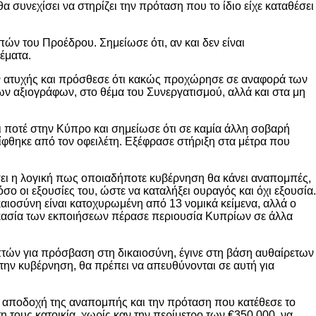
συνεχίσει να στηρίζει την πρόταση που το ίδιο είχε καταθέσει
ν του Προέδρου. Σημείωσε ότι, αν και δεν είναι
θέματα.
ον ατυχής και πρόσθεσε ότι κακώς προχώρησε σε αναφορά των
ων αξιογράφων, στο θέμα του Συνεργατισμού, αλλά και στα μη
ει ποτέ στην Κύπρο και σημείωσε ότι σε καμία άλλη σοβαρή
ίφθηκε από τον οφειλέτη. Εξέφρασε στήριξη στα μέτρα που
ει η λογική πως οποιαδήποτε κυβέρνηση θα κάνει αναπομπές,
σο οι εξουσίες του, ώστε να καταλήξει ουραγός και όχι εξουσία.
ιοσύνη είναι κατοχυρωμένη από 13 νομικά κείμενα, αλλά ο
ικασία των εκποιήσεων πέρασε περιουσία Κυπρίων σε άλλα
τών για πρόσβαση στη δικαιοσύνη, έγινε στη βάση αυθαίρετων
 την κυβέρνηση, θα πρέπει να απευθύνονται σε αυτή για
ν αποδοχή της αναπομπής και την πρόταση που κατέθεσε το
 τους κατοικία, χωρίς καν την περίμετρο των €350.000, να