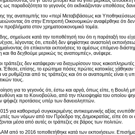
σημειώνοντας ότι γι’ αυτό μπορεί και να γίνει μερικώς αποδεκτή
 ως παραδοξότητα το γεγονός ότι εκδικάζονταν υποθέσεις δανε
ησης της αναπομπής του «περί Μεταβιβάσεως και Υποθηκεύσεως
ημειώνοντας ότι στην Επιτροπή Οικονομικών αναφέρθηκε ότι δεν
ούν προβλήματα στον χρηματοοικονομικό τομέα.
 σημείωσε κατά την τοποθέτησή του ότι η παράταξή του είχε 
υνέχισε, λέγοντας ότι, επειδή δεν ψηφίστηκε αναστολή εκποιήσ
ισημαίνοντας ότι επίκεινται εκποιήσεις το αμέσως επόμενο διά
και θα δεχθούμε μερικώς τις αναπομπές», ανέφερε.
 οι τράπεζες δεν κατάφεραν να διαχωρίσουν τους κακοπληρωτές 
α. Έθεσε, επίσης, το ερώτημα πόσες πρώτες κατοικίες χάθηκαν 
α να ρυθμίζεται από τις τράπεζες και ότι οι αναπομπές είναι η 
τικών τους.
ση για το γεγονός ότι, έστω και αργά, όπως είπε, η Βουλή μπαί
ευθύνη και το Κοινοβούλιο, από την πλειοψηφία του οποίου ψηφ
δεν ψήφιζε προτάσεις υπέρ των δανειοληπτών.
2015 για καθορισμό συγκεκριμένης αντικειμενικής αξίας ενυπόθη
μπές των νόμων από τον Πρόεδρο της Δημοκρατίας, είπε ότι οι
νται μέσα από αυτές οι τράπεζες σε βάρος των πολιτών.
ΑΜ από το 2016 τοποθετήθηκε κατά των εκποιήσεων. Επισήμαν