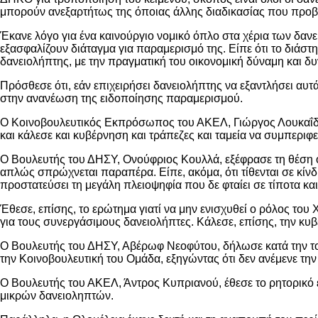
μπορούν ανεξαρτήτως της όποιας άλλης διαδικασίας που προβλ
Έκανε λόγο για ένα καινούργιο νομικό όπλο στα χέρια των δαν
εξασφαλίζουν διάταγμα για παραμερισμό της. Είπε ότι το διάστ
δανειολήπτης, με την πραγματική του οικονομική δύναμη και δυν
Πρόσθεσε ότι, εάν επιχειρήσει δανειολήπτης να εξαντλήσει αυτά
στην ανανέωση της ειδοποίησης παραμερισμού.
Ο Κοινοβουλευτικός Εκπρόσωπος του ΑΚΕΛ, Γιώργος Λουκαΐδης,
και κάλεσε και κυβέρνηση και τράπεζες και ταμεία να συμπερι
Ο Βουλευτής του ΔΗΣΥ, Ονούφριος Κουλλά, εξέφρασε τη θέση ότι
απλώς σπρώχνεται παραπέρα. Είπε, ακόμα, ότι τίθενται σε κίνδυ
προστατεύσει τη μεγάλη πλειοψηφία που δε φταίει σε τίποτα και
Έθεσε, επίσης, το ερώτημα γιατί να μην ενισχυθεί ο ρόλος του
για τους συνεργάσιμους δανειολήπτες. Κάλεσε, επίσης, την κυβέ
Ο Βουλευτής του ΔΗΣΥ, Αβέρωφ Νεοφύτου, δήλωσε κατά την τοπ
την Κοινοβουλευτική του Ομάδα, εξηγώντας ότι δεν ανέμενε τη
Ο Βουλευτής του ΑΚΕΛ, Άντρος Κυπριανού, έθεσε το ρητορικό ε
μικρών δανειοληπτών.