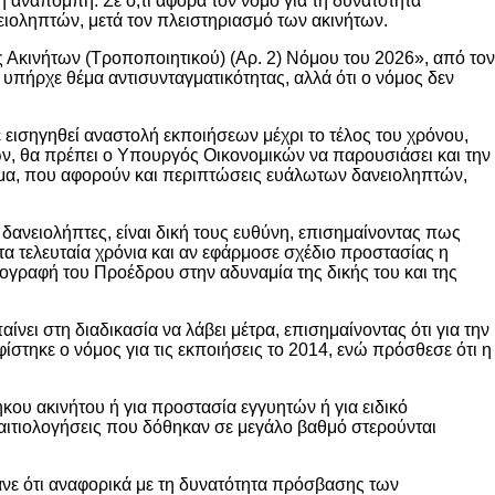
 η αναπομπή. Σε ό,τι αφορά τον νόμο για τη δυνατότητα
ιοληπτών, μετά τον πλειστηριασμό των ακινήτων.
 Ακινήτων (Τροποποιητικού) (Αρ. 2) Νόμου του 2026», από τον
 υπήρχε θέμα αντισυνταγματικότητας, αλλά ότι ο νόμος δεν
εισηγηθεί αναστολή εκποιήσεων μέχρι το τέλος του χρόνου,
εων, θα πρέπει ο Υπουργός Οικονομικών να παρουσιάσει και την
στημα, που αφορούν και περιπτώσεις ευάλωτων δανειοληπτών,
δανειολήπτες, είναι δική τους ευθύνη, επισημαίνοντας πως
τα τελευταία χρόνια και αν εφάρμοσε σχέδιο προστασίας η
υπογραφή του Προέδρου στην αδυναμία της δικής του και της
νει στη διαδικασία να λάβει μέτρα, επισημαίνοντας ότι για την
ίστηκε ο νόμος για τις εκποιήσεις το 2014, ενώ πρόσθεσε ότι η
κου ακινήτου ή για προστασία εγγυητών ή για ειδικό
 αιτιολογήσεις που δόθηκαν σε μεγάλο βαθμό στερούνται
ε ότι αναφορικά με τη δυνατότητα πρόσβασης των