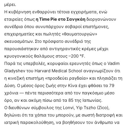
μέρει.
Η κυβέρνηση ενθαρρύνει τέτοια εγχειρήματα, ενώ
εταιρείες όπως
η Time Pie στο Σανγκάη
διοργανώνουν
συνέδρια όπου συνυπάρχουν σοβαροί επιστήμονες,
επιχειρηματίες και πωλητές «θαυματουργών»
σκευασμάτων. Στο πρόσφατο συνέδριό της
παρουσιάστηκαν από αντιγηραντικές κρέμες μέχρι
κρυογονικούς θαλάμους στους –200 °F.
Παρά τις υπερβολές, κορυφαίοι ερευνητές όπως ο Vadim
Gladyshev του Harvard Medical School αναγνωρίζουν ότι
η κινεζική επιστήμη «προοδεύει ραγδαία» και πλησιάζει τη
Δύση. Ο μέσος όρος ζωής στην Κίνα έχει φθάσει τα 79
χρόνια — πέντε περισσότερα από τον παγκόσμιο μέσο
όρο, αν και ακόμη πίσω από τα 85 της Ιαπωνίας.
Ο διευθύνων σύμβουλος της Lonvi, Yip Tszho (Zico),
δηλώνει ότι τα χάπια του μπορούν, με σωστή διατροφή και
ιατρική παρακολούθηση, να βοηθήσουν τον άνθρωπο να