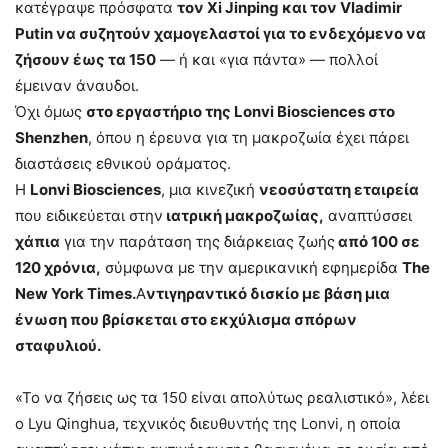
κατέγραψε πρόσφατα
τον Xi Jinping και τον Vladimir
Putin να συζητούν χαμογελαστοί για το ενδεχόμενο να
ζήσουν έως τα 150
— ή και «για πάντα» — πολλοί
έμειναν άναυδοι.
Όχι όμως
στο εργαστήριο της Lonvi Biosciences στο
Shenzhen
, όπου η έρευνα για τη μακροζωία έχει πάρει
διαστάσεις εθνικού οράματος.
Η
Lonvi Biosciences
, μια κινεζική
νεοσύστατη εταιρεία
που ειδικεύεται στην
ιατρική μακροζωίας,
αναπτύσσει
χάπια
για την παράταση της διάρκειας ζωής
από 100 σε
120 χρόνια,
σύμφωνα με την αμερικανική εφημερίδα
The
New York Times.
Α
ντιγηραντικό δισκίο με βάση μια
ένωση που βρίσκεται στο εκχύλισμα σπόρων
σταφυλιού.
«Το να ζήσεις ως τα 150 είναι απολύτως ρεαλιστικό», λέει
ο Lyu Qinghua, τεχνικός διευθυντής της Lonvi, η οποία