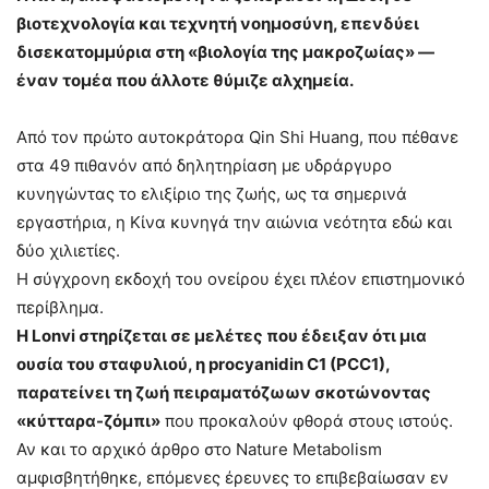
βιοτεχνολογία και τεχνητή νοημοσύνη, επενδύει
δισεκατομμύρια στη «βιολογία της μακροζωίας» —
έναν τομέα που άλλοτε θύμιζε αλχημεία.
Από τον πρώτο αυτοκράτορα Qin Shi Huang, που πέθανε
στα 49 πιθανόν από δηλητηρίαση με υδράργυρο
κυνηγώντας το ελιξίριο της ζωής, ως τα σημερινά
εργαστήρια, η Κίνα κυνηγά την αιώνια νεότητα εδώ και
δύο χιλιετίες.
Η σύγχρονη εκδοχή του ονείρου έχει πλέον επιστημονικό
περίβλημα.
Η Lonvi στηρίζεται σε μελέτες που έδειξαν ότι μια
ουσία του σταφυλιού, η procyanidin C1 (PCC1),
παρατείνει τη ζωή πειραματόζωων σκοτώνοντας
«κύτταρα-ζόμπι»
που προκαλούν φθορά στους ιστούς.
Αν και το αρχικό άρθρο στο Nature Metabolism
αμφισβητήθηκε, επόμενες έρευνες το επιβεβαίωσαν εν