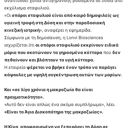
αναπτύσσει χάπια αντιγήρανσης βασισμένα σε ουσία από
εκχύλισμα σταφυλιού.
«Οι
σπόροι σταφυλιού είναι από καιρό δημοφιλείς ως
υγιεινή τροφή στη Δύση και στην παραδοσιακή
κινεζική ιατρική
», αναφέρει η εφημερίδα.
Σύμφωνα με τη δημοσίευση, η Lonvi Biosciences
ισχυρίζεται ότι
οι σπόροι σταφυλιού εκκρίνουν ειδικά
μόρια που σκοτώνουν τα γηρασμένα κύτταρα
που
δεν
πεθαίνουν και βλάπτουν τα υγιή κύτταρα.
Η εταιρεία
φέρεται να βρήκε έναν τρόπο να παράγει
κάψουλες με υψηλή συγκέντρωση αυτών των μορίων.
Και «σε λίγα χρόνια η μακροζωία θα είναι
πραγματικότητα».
«Αυτό δεν είναι απλώς ένα ακόμα συμπλήρωμα», λέει.
«Είναι το Άγιο Δισκοπότηρο της μακροζωίας».
Η Κίνα, αποφασισμένη να ξεπεράσει τη Δύση σε