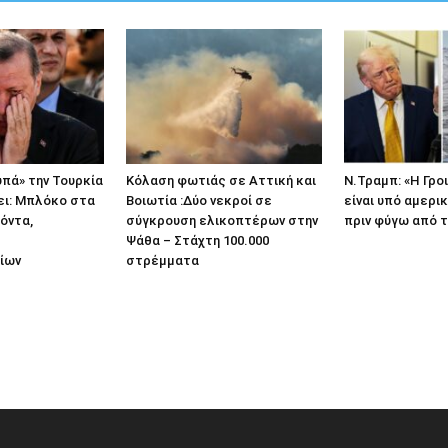
υπά» την Τουρκία
Κόλαση φωτιάς σε Αττική και
Ν.Τραμπ: «Η Γρο
ει: Μπλόκο στα
Βοιωτία :Δύο νεκροί σε
είναι υπό αμερι
όντα,
σύγκρουση ελικοπτέρων στην
πριν φύγω από τ
Ψάθα – Στάχτη 100.000
ίων
στρέμματα