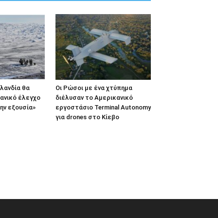
ιλανδία θα
Οι Ρώσοι με ένα χτύπημα
κανικό έλεγχο
διέλυσαν το Αμερικανικό
ην εξουσία»
εργοστάσιο Terminal Autonomy
για drones στο Κίεβο