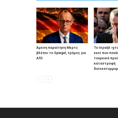
Άμεση παραίτηση Mερτς
Το Ισραήλ «χτ
βλέπει το Spiegel, τρόμος για
εκεί που πονά
AfD
τουρκικά προϊ
καταστροφή
δισεκατομμυρ