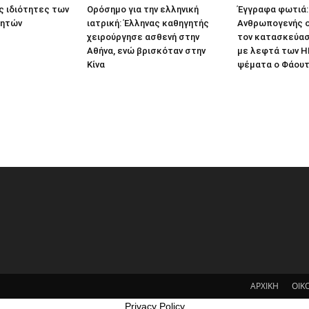
ς ιδιότητες των
Ορόσημο για την ελληνική
Έγγραφα φωτιά:
γητών
ιατρική: Έλληνας καθηγητής
Ανθρωπογενής ο
χειρούργησε ασθενή στην
τον κατασκεύασ
Αθήνα, ενώ βρισκόταν στην
με λεφτά των Η
Κίνα
ψέματα ο Φάουτ
ΑΡΧΙΚΗ
ΟΙΚ
Privacy Policy