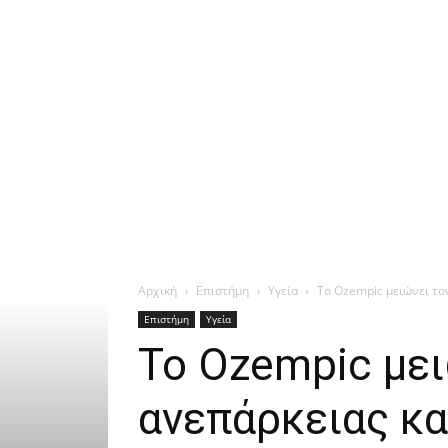
Αρχική
Επιστήμη
Υγεία
Το Ozempic μειώνει το
Επιστήμη
Υγεία
Το Ozempic μει
ανεπάρκειας κ