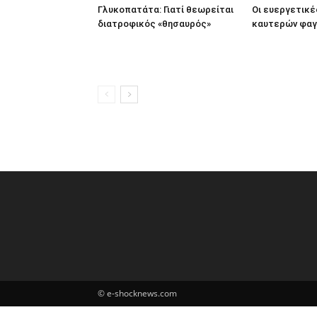
Γλυκοπατάτα: Γιατί θεωρείται
Οι ευεργετικέ
διατροφικός «θησαυρός»
καυτερών φα
© e-shocknews.com