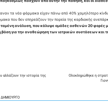
παγκοσμίως πάσχουν από αυτήν την πάθηση, και οι διαθέ
άμβαναν τα νέα φάρμακα είχαν πάνω από 40% χαμηλότερο κίνδ
ρμακα που δεν επηρεάζουν την πορεία της καρδιακής ανεπάρκ
κτεταμένη ανάλυση, που κάλυψε ομάδες ασθενών 20 φορές 
αρή βάση για την αναθεώρηση των ιατρικών συστάσεων και 
υ αλλάζουν την ιστορία της
Ολοκληρώθηκε η στρατιω
Γιον
Ν ΔΗΜΙΟΥΡΓΟ