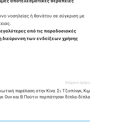
σιμες αποτελεσματικές θεραπείες
υνο νοσηλείας ή θανάτου σε σύγκριση με
ειας.
μεγαλύτερες από τις παραδοσιακές
τη διεύρυνση των ενδείξεων χρήσης
Επόμενο άρθρο
τική παρέλαση στην Κίνα: Σι Τζινπίνγκ, Κιμ
γκ Ουν και Β.Πούτιν περπάτησαν δίπλα-δίπλα