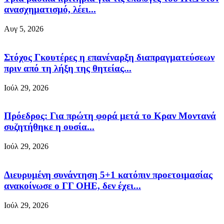
ανασχηματισμό, λέει...
Αυγ 5, 2026
Στόχος Γκουτέρες η επανέναρξη διαπραγματεύσεων
πριν από τη λήξη της θητείας...
Ιούλ 29, 2026
Πρόεδρος: Για πρώτη φορά μετά το Κραν Μοντανά
συζητήθηκε η ουσία...
Ιούλ 29, 2026
Διευρυμένη συνάντηση 5+1 κατόπιν προετοιμασίας
ανακοίνωσε ο ΓΓ ΟΗΕ, δεν έχει...
Ιούλ 29, 2026