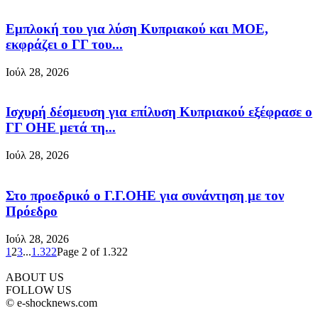
Eμπλοκή του για λύση Κυπριακού και ΜΟΕ,
εκφράζει ο ΓΓ του...
Ιούλ 28, 2026
Ισχυρή δέσμευση για επίλυση Κυπριακού εξέφρασε ο
ΓΓ ΟΗΕ μετά τη...
Ιούλ 28, 2026
Στο προεδρικό ο Γ.Γ.ΟΗΕ για συνάντηση με τον
Πρόεδρο
Ιούλ 28, 2026
1
2
3
...
1.322
Page 2 of 1.322
ABOUT US
FOLLOW US
© e-shocknews.com