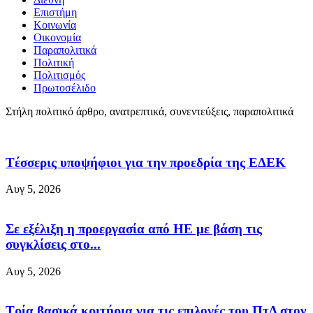
Επιστήμη
Κοινωνία
Οικονομία
Παραπολιτικά
Πολιτική
Πολιτισμός
Πρωτοσέλιδο
Στήλη πολιτικό άρθρο, ανατρεπτικά, συνεντεύξεις, παραπολιτικά
Tέσσερις υποψήφιοι για την προεδρία της ΕΔΕΚ
Αυγ 5, 2026
Σε εξέλιξη η προεργασία από ΗΕ με βάση τις
συγκλίσεις στο...
Αυγ 5, 2026
Τρία βασικά κριτήρια για τις επιλογές του ΠτΔ στον