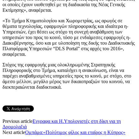
οι οποίες έχουν υιοθετηθεί με τη διαδικασία της Νέας Γενικής
Εκτίμησης», αναφέρεται.
«Το Τμήμα Κτηματολογίου και Χωρομετρίας, ως αρωγός σε
θέματα τεχνολογίας, εφαρμογών πληροφορικής και ιδιαίτερα η-
Υπηρεσιών, έχει θέσει ως στόχο τη συνεχή αναβάθμιση των
υπηρεσιών του προς το κοινό, τόσο με ενδιάμεσες εφαρμογές η-
Διακυβέρνησης, όσο και με υλοποίηση της δικής του Διαδικτυακής
Πλατφόρμας Υπηρεσιών “DLS Portal” στις αρχές του 2016»,
αναφέρεται.
Στόχος της εφαρμογής μιας ολοκληρωμένης Στρατηγικής
Πληροφορικής στο Τμήμα, καταλήγει η ανακοίνωση, είναι να
παρέχει αναβαθμισμένες υπηρεσίες προς το κοινό, με στόχο, στο
άμεσο μέλλον, μεγάλο μέρος των δικαιοπραξιών του κοινού, να
διεκπεραιώνεται διαδικτυακά.
Previous article
Eγγραφα και Η.Υπολογιστές στη δίκη για τη
Δρομολαξιά
Next article
Oμπάμα:«Πολύτιμος φίλος και εταίρος η Κύπρος»