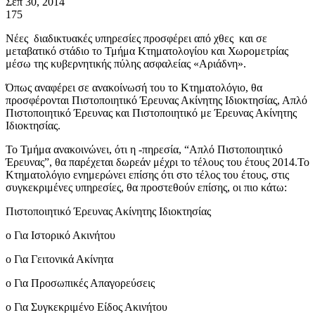
Σεπ 30, 2014
175
Νέες διαδικτυακές υπηρεσίες προσφέρει από χθες και σε
μεταβατικό στάδιο το Τμήμα Κτηματολογίου και Χωρομετρίας
μέσω της κυβερνητικής πύλης ασφαλείας «Αριάδνη».
Όπως αναφέρει σε ανακοίνωσή του το Κτηματολόγιο, θα
προσφέρονται Πιστοποιητικό Έρευνας Ακίνητης Ιδιοκτησίας, Απλό
Πιστοποιητικό Έρευνας και Πιστοποιητικό με Έρευνας Ακίνητης
Ιδιοκτησίας.
Το Τμήμα ανακοινώνει, ότι η -πηρεσία, “Απλό Πιστοποιητικό
Έρευνας”, θα παρέχεται δωρεάν μέχρι το τέλους του έτους 2014.Το
Κτηματολόγιο ενημερώνει επίσης ότι στο τέλος του έτους, στις
συγκεκριμένες υπηρεσίες, θα προστεθούν επίσης, οι πιο κάτω:
Πιστοποιητικό Έρευνας Ακίνητης Ιδιοκτησίας
o Για Ιστορικό Ακινήτου
o Για Γειτονικά Ακίνητα
o Για Προσωπικές Απαγορεύσεις
o Για Συγκεκριμένο Είδος Ακινήτου