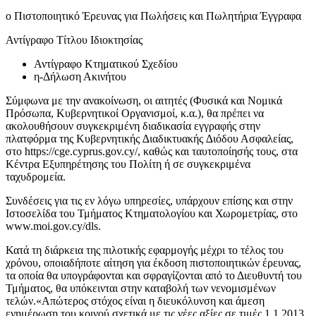
o Πιστοποιητικό Έρευνας για Πωλήσεις και Πωλητήρια Έγγραφα
Αντίγραφο Τίτλου Ιδιοκτησίας
Αντίγραφο Κτηματικού Σχεδίου
η-Δήλωση Ακινήτου
Σύμφωνα με την ανακοίνωση, οι αιτητές (Φυσικά και Νομικά
Πρόσωπα, Κυβερνητικοί Οργανισμοί, κ.α.), θα πρέπει να
ακολουθήσουν συγκεκριμένη διαδικασία εγγραφής στην
πλατφόρμα της Κυβερνητικής ∆ιαδικτυακής ∆ιόδου Ασφαλείας,
στο https://cge.cyprus.gov.cy/, καθώς και ταυτοποίησής τους, στα
Κέντρα Εξυπηρέτησης του Πολίτη ή σε συγκεκριμένα
ταχυδρομεία.
Συνδέσεις για τις εν λόγω υπηρεσίες, υπάρχουν επίσης και στην
Ιστοσελίδα του Τμήματος Κτηματολογίου και Χωρομετρίας, στο
www.moi.gov.cy/dls.
Κατά τη διάρκεια της πιλοτικής εφαρμογής μέχρι το τέλος του
χρόνου, οποιαδήποτε αίτηση για έκδοση πιστοποιητικών έρευνας,
τα οποία θα υπογράφονται και σφραγίζονται από το Διευθυντή του
Τμήματος, θα υπόκεινται στην καταβολή των νενομισμένων
τελών.«Απώτερος στόχος είναι η διευκόλυνση και άμεση
ενημέρωση του κοινού σχετικά με τις νέες αξίες σε τιμές 1.1.2013,