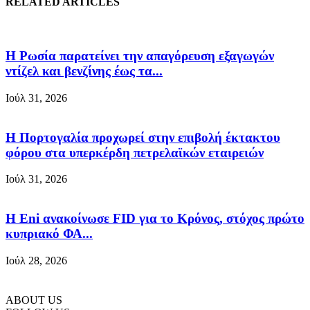
RELATED ARTICLES
Η Ρωσία παρατείνει την απαγόρευση εξαγωγών
ντίζελ και βενζίνης έως τα...
Ιούλ 31, 2026
Η Πορτογαλία προχωρεί στην επιβολή έκτακτου
φόρου στα υπερκέρδη πετρελαϊκών εταιρειών
Ιούλ 31, 2026
Η Eni ανακοίνωσε FID για το Κρόνος, στόχος πρώτο
κυπριακό ΦΑ...
Ιούλ 28, 2026
ABOUT US