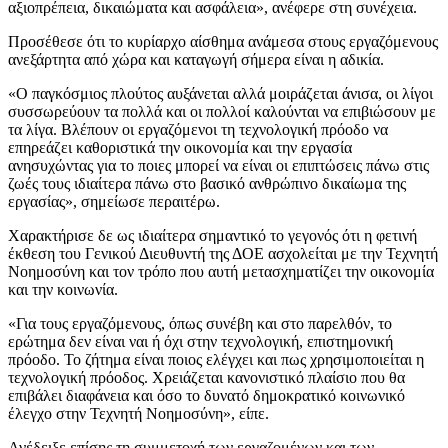
αξιοπρέπεια, δικαιώματα και ασφάλεια», ανέφερε στη συνέχεια.
Προσέθεσε ότι το κυρίαρχο αίσθημα ανάμεσα στους εργαζόμενους
ανεξάρτητα από χώρα και καταγωγή σήμερα είναι η αδικία.
«Ο παγκόσμιος πλούτος αυξάνεται αλλά μοιράζεται άνισα, οι λίγοι
συσσωρεύουν τα πολλά και οι πολλοί καλούνται να επιβιώσουν με
τα λίγα. Βλέπουν οι εργαζόμενοι τη τεχνολογική πρόοδο να
επηρεάζει καθοριστικά την οικονομία και την εργασία
ανησυχώντας για το ποιες μπορεί να είναι οι επιπτώσεις πάνω στις
ζωές τους ιδιαίτερα πάνω στο βασικό ανθρώπινο δικαίωμα της
εργασίας», σημείωσε περαιτέρω.
Χαρακτήρισε δε ως ιδιαίτερα σημαντικό το γεγονός ότι η φετινή
έκθεση του Γενικού Διευθυντή της ΔΟΕ ασχολείται με την Τεχνητή
Νοημοσύνη και τον τρόπο που αυτή μετασχηματίζει την οικονομία
και την κοινωνία.
«Για τους εργαζόμενους, όπως συνέβη και στο παρελθόν, το
ερώτημα δεν είναι ναι ή όχι στην τεχνολογική, επιστημονική
πρόοδο. Το ζήτημα είναι ποιος ελέγχει και πως χρησιμοποιείται η
τεχνολογική πρόοδος. Χρειάζεται κανονιστικό πλαίσιο που θα
επιβάλει διαφάνεια και όσο το δυνατό δημοκρατικό κοινωνικό
έλεγχο στην Τεχνητή Νοημοσύνη», είπε.
Ανέδειξε επίσης τη συμμετοχή των εργαζομένων και των