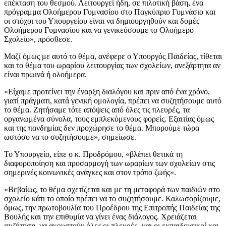
επέκταση του θεσμού. Λειτουργεί ήδη, σε πιλοτική βάση, ένα
πρόγραμμα Ολοήμερου Γυμνασίου στο Παγκύπριο Γυμνάσιο και
οι στόχοι του Υπουργείου είναι να δημιουργηθούν και δομές
Ολοήμερου Γυμνασίου και να γενικεύσουμε το Ολοήμερο
Σχολείο», πρόσθεσε.
Μαζί όμως με αυτό το θέμα, ανέφερε ο Υπουργός Παιδείας, τίθεται
και το θέμα του ωραρίου λειτουργίας των σχολείων, ανεξάρτητα αν
είναι πρωινά ή ολοήμερα.
«Είχαμε προτείνει την έναρξη διαλόγου και πριν από ένα χρόνο,
γιατί πράγματι, κατά γενική ομολογία, πρέπει να συζητήσουμε αυτό
το θέμα. Ζητήσαμε τότε απόψεις από όλες τις πλευρές, τα
οργανωμένα σύνολα, τους εμπλεκόμενους φορείς. Εξαιτίας όμως
και της πανδημίας δεν προχώρησε το θέμα. Μπορούμε τώρα
ωστόσο να το συζητήσουμε», σημείωσε.
Το Υπουργείο, είπε ο κ. Προδρόμου, «βλέπει θετικά τη
διαφοροποίηση και προσαρμογή των ωραρίων των σχολείων στις
σημερινές κοινωνικές ανάγκες και στον τρόπο ζωής».
«Βεβαίως, το θέμα σχετίζεται και με τη μεταφορά των παιδιών στο
σχολείο κάτι το οποίο πρέπει να το συζητήσουμε. Καλωσορίζουμε,
όμως, την πρωτοβουλία του Προέδρου της Επιτροπής Παιδείας της
Βουλής και την επιθυμία να γίνει ένας διάλογος. Χρειάζεται
συζήτηση, να ακουστούν όλες οι πλευρές -και οι εκπαιδευτικοί και