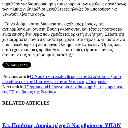
παρελθόν για διαφοροποίηση του ωραρίου των σχολείων αναλόγως
των ηλικιών, δηλαδή οι μεγαλύτερες ηλικίες θα μπορούσαν να
ξεκινούν λίγο πιο αργά.
«Το να δούμε και τη διάρκεια της σχολικής μέρας -γιατί
αντιλαμβάνομαι ότι στη Βουλή ακούγονται και τέτοιες προτάσεις-
είναι επίσης ένα θέμα που χρειάζεται αρκετή συζήτηση. Ξέρετε ότι
χρειαζόμαστε πάντα περισσότερο χρόνο στα σχολεία, γι’ αυτό είναι
που προωθούμε τη λειτουργία Ολοήμερων Σχολείων. Όμως όλα
αυτά έχουν κάποιες προϋποθέσεις τις οποίες είμαστε πάντως
έτοιμοι να τις συζητήσουμε», κατέληξε.
Previous article
Ο Λούλα ντα Σίλβα θεωρεί τον Ζελένσκι «εξίσου
υπεύθυνο με τον Πούτιν» για τον πόλεμο στην Ουκρανία
Next article
Β.Όρμπαν: «Η Ουγγαρία δεν θα στηρίξει τις κυρώσεις
της ΕΕ σε βάρος της Ρωσίας»
RELATED ARTICLES
Επ. Παιδείας: Διορία μέχρι 5 Νοεμβρίου σε ΥΠΑΝ