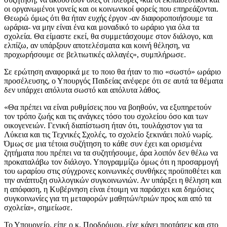
οι οργανωμένοι γονείς και οι κοινωνικοί φορείς που επηρεάζονται.
Θεωρώ όμως ότι θα ήταν ευχής έργον -αν διαφοροποιήσουμε τα
ωράρια- να μην είναι ένα και μοναδικό το ωράριο για όλα τα
σχολεία. Θα είμαστε εκεί, θα συμμετάσχουμε στον διάλογο, και
ελπίζω, αν υπάρξουν αποτελέσματα και κοινή θέληση, να
προχωρήσουμε σε βελτιωτικές αλλαγές», συμπλήρωσε.
Σε ερώτηση αναφορικά με το ποιο θα ήταν το πιο «σωστό» ωράριο
προσέλευσης, ο Υπουργός Παιδείας ανέφερε ότι σε αυτά τα θέματα
δεν υπάρχει απόλυτα σωστό και απόλυτα λάθος.
«Θα πρέπει να είναι ρυθμίσεις που να βοηθούν, να εξυπηρετούν
τον τρόπο ζωής και τις ανάγκες τόσο του σχολείου όσο και των
οικογενειών. Γενική διαπίστωση ήταν ότι, τουλάχιστον για τα
Λύκεια και τις Τεχνικές Σχολές, το σχολείο ξεκινάει πολύ νωρίς.
Όμως σε μια τέτοια συζήτηση το κάθε συν έχει και ορισμένα
ζητήματα που πρέπει να τα συζητήσουμε, άρα λοιπόν δεν θέλω να
προκαταλάβω τον διάλογο. Υπογραμμίζω όμως ότι η προσαρμογή
του ωραρίου στις σύγχρονες κοινωνικές συνθήκες προϋποθέτει και
την ανάπτυξη συλλογικών συγκοινωνιών. Αν υπάρξει η θέληση και
η απόφαση, η Κυβέρνηση είναι έτοιμη να παράσχει και δημόσιες
συγκοινωνίες για τη μεταφορών μαθητών/τριών προς και από τα
σχολεία», σημείωσε.
Το Υπουργείο, είπε ο κ. Προδρόμου, είχε κάνει προτάσεις και στο