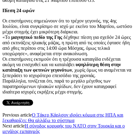
ακόμη καταιγίδα στις 21 Μαρτίου επιπέδου G3.
Πίεση 24 ωρών
Οι επιστήμονες σημειώνουν ότι το τρέχον γεγονός, της 4ης
Ιουλίου, είναι συγκρίσιμο σε ισχύ με εκείνο του Μαρτίου, ωστόσο
μέχρι στιγμής έχει μικρότερη διάρκεια.
«Το
μαγνητικό πεδίο της Γης
δέχθηκε πίεση για σχεδόν 24 ώρες
από εκτινάξεις ηλιακής μάζας, η πρώτη από τις οποίες έφτασε ήδη
από χθες περίπου στις 14:00 ώρα Μόσχας, όμως τελικά
υποχώρησε», αναφέρεται στην ανακοίνωση.
Οι επιστήμονες εκτιμούν ότι η τρέχουσα καταιγίδα ενδέχεται
ακόμη να ενισχυθεί και να καταλάβει
υψηλότερη θέση στην
κατάταξη των φετινών γεγονότων
, χωρίς όμως να αναμένεται να
ξεπεράσει το ισχυρότερο επεισόδιο της χρονιάς.
Παράλληλα, τονίζεται ότι, παρά το μεγάλο μέγεθος των
παρατηρούμενων ηλιακών κηλίδων, δεν έχουν καταγραφεί
ιδιαίτερα ισχυρές εκρήξεις μέχρι στιγμής.
Previous article
Ο Tάκερ Κάρλσον ιδρύει κόμμα στις ΗΠΑ και
ξεκαθαρίζει: Θα αλλάξω το σύστημα
Next article
Η σύνοδος κορυφής του ΝΑΤΟ στην Τουρκία και ο
μεγάλος εμπαιγμός