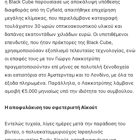
η Black Cube παρουσίασε ως αποκάλυψη υπόθεσης
διαφθοράς από τη Cyfield, απαιτήθηκε επιχείρηση
μεγάλης κλίμακας, που περιελάμβανε καταγραφή
τουλάχιστον 30 ωρών οπτικοακουστικού υλικού και
δαπάνες εκατοντάδων χιλιάδων ευρώ. Οι υποτιθέμενοι
επενδυτές, που ήταν πράκτορες της Black Cube,
χρησιμοποιούσαν εξοπλισμό τελευταίας τεχνολογίας, ενώ
οι επαφές τους με τον Γιώργο Λακκοτρύπη
πραγματοποιούνταν επί μήνες σε πολυτελή ξενοδοχεία
και εστιατόρια στο Άμστερνταμ και το Λονδίνο, με όλα τα
έξοδα πληρωμένα. Παράλληλα, ο Λακκοτρύπης λάμβανε
αμοιβή €5.000 μηνιαίως υπό την ιδιότητα του συμβούλου.
Η αποφυλάκιση του σφετεριστή Αϊκούτ
Εντελώς τυχαία, λίγες ημέρες μετά την παράδοση του
βίντεο, ο πολυεκατομμυριούχος Ισραηλινός
επιχειρηματίας Σιμόν Αϊκούτ, καταδικασμένος για