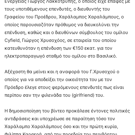
Ενέργειας Γιώργος Λακκοτρύπης, ο οποίος είχε επαφές με
τους υποτιθέμενους επενδυτές, ο διευθυντής του
Γραφείου του Προέδρου, Χαράλαμπος Χαραλάμπους, ο
οποίος παρουσιαζόταν πρόθυμος να διευκολύνει την
επένδυση, καθώς και ο διευθύνων σύμβουλος του ομίλου
Cyfield, Γιώργος Χρυσοχόος, σε εταιρεία του οποίου
κατευθυνόταν η επένδυση των €150 εκατ. για τον
ηλεκτροπαραγωγό σταθμό του ομίλου στο Βασιλικό.
Αξέχαστη θα μείνει και η αναφορά του Γ.Χρυσοχού ο
οποίος για να αποδείξει την οικειότητα του με τον
Πρόεδρο έλεγε στους φερόμενους επενδυτές πως είναι
περίπου σαν την φιλενάδα του (girlfriend) του.
Η δημοσιοποίηση του βίντεο προκάλεσε έντονες πολιτικές
αντιδράσεις και υποχρέωσε σε παραίτηση τόσο τον
Χαράλαμπο Χαραλάμπους όσο και την πρώτη κυρία,
Φιλίππα Καρσερά, από την προεδρία του περιβόητου