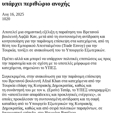
υπάρχει περιθώριο ανοχής
Αυγ 16, 2025
1020
Αποτελεί μια σημαντική εξέλιξη η παραίτηση του Βρετανού
βουλευτή Αφζάλ Καν, μετά από τη συντονισμένη αντίδραση και
κινητοποίηση για την παράνομη επίσκεψη στα κατεχόμενα, από τη
θέση του Εμπορικού Απεσταλμένου (Trade Envoy) για την
Τουρκία, τονίζει σε ανακοίνωσή του το Υπουργείο Εξωτερικών.
Πρέπει αλλά και μπορεί να υπάρχουν πολιτικές επιπτώσεις ως προς
την παρανομία και σε σχέση με το υποτελές μόρφωμα στα
κατεχόμενα, σημειώνει το ΥΠΕΞ.
Συγκεκριμένα, στην ανακοίνωση για την παράνομη επίσκεψη
του Βρετανού βουλευτή Afzal Khan στα κατεχόμενα από την
Τουρκία εδάφη της Κυπριακής Δημοκρατίας, καθώς και
τη συνάντησή του με τον κ. (Ερσίν) Τατάρ, το ΥΠΕΞ υπογραμμίζει
ότι «αποτέλεσαν απαράδεκτες και προκλητικές ενέργειες», οι
οποίες προκάλεσαν τη συντονισμένη αντίδραση και τη σαφή
καταδίκη από το Υπουργείο Εξωτερικών της Κυπριακής
Δημοκρατίας, καθώς και από σειρά πολιτικών παραγόντων, σε
δικομματικό επίπεδο, στο Ηνωμένο Βασίλειο.