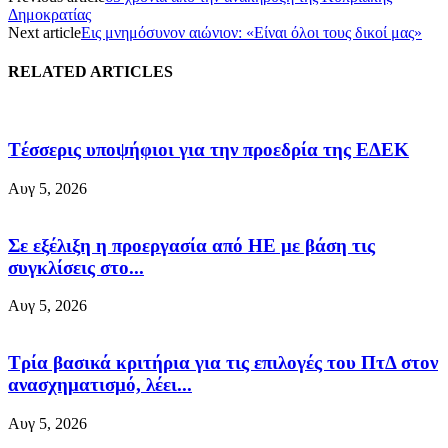
Δημοκρατίας
Next article
Εις μνημόσυνον αιώνιον: «Είναι όλοι τους δικοί μας»
RELATED ARTICLES
Tέσσερις υποψήφιοι για την προεδρία της ΕΔΕΚ
Αυγ 5, 2026
Σε εξέλιξη η προεργασία από ΗΕ με βάση τις
συγκλίσεις στο...
Αυγ 5, 2026
Τρία βασικά κριτήρια για τις επιλογές του ΠτΔ στον
ανασχηματισμό, λέει...
Αυγ 5, 2026