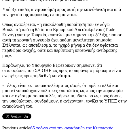
Υπήρξε επίσης κινητοποίηση προς αυτή την κατεύθυνση και από
την ηγεσία της παροικίας, επισημαίνεται.
Οπως αναφέρεται, «η επακόλουθη παραίτηση του εν λόγω
Βουλευτή από τη θέση του Εμπορικού Απεσταλμένου (Trade
Envoy) για την Τουρκία, αποτελεί μια σημαντική εξέλιξη, που σε
αυτή τη χρονική συγκυρία έχει ακόμη μεγαλύτερη σημασία.
Στέλνεται, ως αποτέλεσμα, το ηχηρό μήνυμα ότι δεν υφίσταται
περιθώριο ανοχής, ούτε και περίπτωση υποτονικής αντίδρασης
μας».
Παράλληλα, το Υπουργείο Εξωτερικών σημειώνει ότι
οι αποφάσεις του ΣΑ ΟΗΕ ως προς το παράνομο μόρφωμα είναι
ενεργές ως προς τη διεθνή κοινότητα.
«Τέλος, είναι εκ του αποτελέσματος σαφές ότι πρέπει αλλά και
μπορεί να υπάρχουν πολιτικές επιπτώσεις ως προς την παρανομία
και σε σχέση με το υποτελές μόρφωμα, ιδιαίτερα ως προς όσους
την υποθάλπουν, συνδράμουν, ή ανέχονται», τονίζει το ΥΠΕΞ στην
ανακοίνωσή του.
Previous article
65 χρόνια από την ανακήρυξη της Κυπριακής